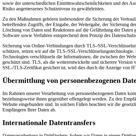
sowie der unterschiedlichen Eintrittswahrscheinlichkeiten und des 
Risiko angemessenes Schutzniveau zu gewährleisten.
Zu den Maßnahmen gehören insbesondere die Sicherung der Vertraulich
betreffenden Zugriffs, der Eingabe, der Weitergabe, der Sicherung d
Löschung von Daten und Reaktionen auf die Gefährdung der Daten ge
Software sowie Verfahren entsprechend dem Prinzip des Datenschutze
Sicherung von Online-Verbindungen durch TLS-/SSL-Verschlüsselungs
schützen, setzen wir auf die TLS-/SSL-Verschlüsselungstechnologie. 
Technologien verschlüsseln die Informationen, die zwischen der We
geschützt sind. TLS, als die weiterentwickelte und sicherere Version
SSL-/TLS-Zertifikat gesichert ist, wird dies durch die Anzeige von HT
Übermittlung von personenbezogenen Dat
Im Rahmen unserer Verarbeitung von personenbezogenen Daten kommt es
beziehungsweise ihnen gegenüber offengelegt werden. Zu den Empfänge
Website eingebunden sind. In solchen Fällen beachten wir die gesetz
Empfängern Ihrer Daten ab.
Internationale Datentransfers
Datenverarbeitung in Drittländern: Sofern wir Daten in einem Drittl