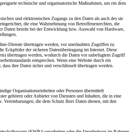
n geeignete technische und organisatorische Maßnahmen, um ein dem
sischen und elektronischen Zugangs zu den Daten als auch des sie
 eingerichtet, die eine Wahrnehmung von Betroffenenrechten, die
er Daten bereits bei der Entwicklung bzw. Auswahl von Hardware,
ellungen.
ne-Dienste übertragen werden, vor unerlaubten Zugriffen zu
e Eckpfeiler der sicheren Datenübertragung im Internet. Diese
ern) übertragen werden, wodurch die Daten vor unbefugtem Zugriff
cherheitsstandards entsprechen. Wenn eine Website durch ein
r, dass ihre Daten sicher und verschlüsselt übertragen werden.
ndige Organisationseinheiten oder Personen übermittelt
er gehören oder Anbieter von Diensten und Inhalten, die in eine
w. Vereinbarungen, die dem Schutz Ihrer Daten dienen, mit den
Wirtschaftsraums (EWR)) verarbeiten oder die Verarbeitung im Rahmen