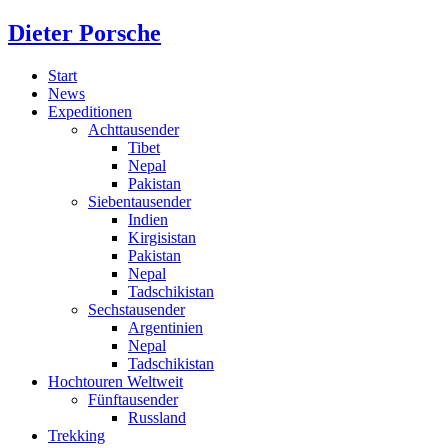
Dieter Porsche
Start
News
Expeditionen
Achttausender
Tibet
Nepal
Pakistan
Siebentausender
Indien
Kirgisistan
Pakistan
Nepal
Tadschikistan
Sechstausender
Argentinien
Nepal
Tadschikistan
Hochtouren Weltweit
Fünftausender
Russland
Trekking