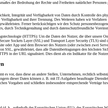
Ausmaßes der Bedrohung der Rechte und Freiheiten natürlicher Persone
keit, Integrität und Verfügbarkeit von Daten durch Kontrolle des phy
er Verfügbarkeit und ihrer Trennung. Des Weiteren haben wir Verfahren
währleisten. Ferner berücksichtigen wir den Schutz personenbezogen
s, durch Technikgestaltung und durch datenschutzfreundliche Voreinst
technologie (HTTPS): Um die Daten der Nutzer, die über unsere Onli
Secure Sockets Layer (SSL) und Transport Layer Security (TLS) sind di
bsite oder App und dem Browser des Nutzers (oder zwischen zwei Serv
 von SSL, gewährleistet, dass alle Datenübertragungen den höchsten Si
TPS in der URL signalisiert. Dies dient als ein Indikator für die Nutze
en
 vor, dass diese an andere Stellen, Unternehmen, rechtlich selbststä
rn dieser Daten können z. B. mit IT-Aufgaben beauftragte Dienstleist
lichen Vorgaben und schließen insbesondere entsprechende Verträge bz
and (d. h., außerhalb der Europäischen Union (EU), des Europäischen 