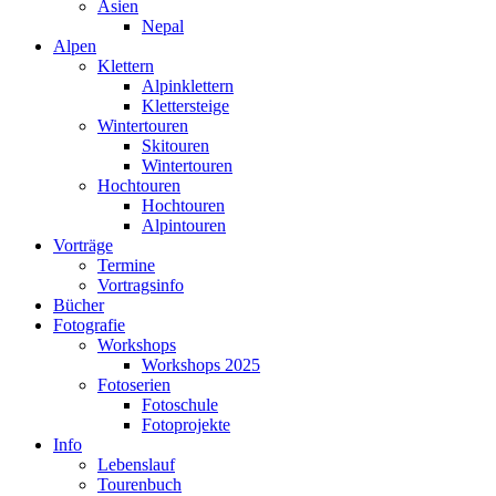
Asien
Nepal
Alpen
Klettern
Alpinklettern
Klettersteige
Wintertouren
Skitouren
Wintertouren
Hochtouren
Hochtouren
Alpintouren
Vorträge
Termine
Vortragsinfo
Bücher
Fotografie
Workshops
Workshops 2025
Fotoserien
Fotoschule
Fotoprojekte
Info
Lebenslauf
Tourenbuch