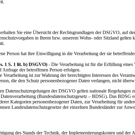
it.
erhalten Sie eine Übersicht der Rechtsgrundlagen der DSGVO, auf der
chutzvorgaben in Ihrem bzw. unserem Wohn- oder Sitzland gelten könn
it.
ene Person hat ihre Einwilligung in die Verarbeitung der sie betreffe
. 1 S. 1 lit. b) DSGVO)
- Die Verarbeitung ist für die Erfüllung eines 
 Anfrage der betroffenen Person erfolgen.
ie Verarbeitung ist zur Wahrung der berechtigten Interessen des Verantw
erson, die den Schutz personenbezogener Daten verlangen, nicht überw
den Datenschutzregelungen der DSGVO gelten nationale Regelungen zu
 Datenverarbeitung (Bundesdatenschutzgesetz – BDSG). Das BDSG ent
derer Kategorien personenbezogener Daten, zur Verarbeitung für ander
r können Landesdatenschutzgesetze der einzelnen Bundesländer zur Anw
chtigung des Stands der Technik, der Implementierungskosten und der 