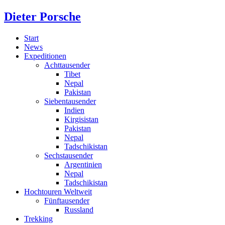
Dieter Porsche
Start
News
Expeditionen
Achttausender
Tibet
Nepal
Pakistan
Siebentausender
Indien
Kirgisistan
Pakistan
Nepal
Tadschikistan
Sechstausender
Argentinien
Nepal
Tadschikistan
Hochtouren Weltweit
Fünftausender
Russland
Trekking