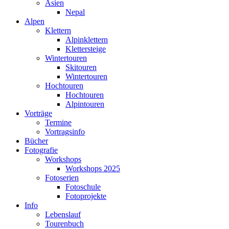
Asien
Nepal
Alpen
Klettern
Alpinklettern
Klettersteige
Wintertouren
Skitouren
Wintertouren
Hochtouren
Hochtouren
Alpintouren
Vorträge
Termine
Vortragsinfo
Bücher
Fotografie
Workshops
Workshops 2025
Fotoserien
Fotoschule
Fotoprojekte
Info
Lebenslauf
Tourenbuch