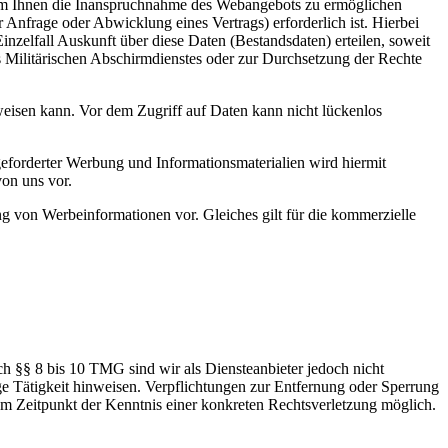
t, um Ihnen die Inanspruchnahme des Webangebots zu ermöglichen
nfrage oder Abwicklung eines Vertrags) erforderlich ist. Hierbei
nzelfall Auskunft über diese Daten (Bestandsdaten) erteilen, soweit
s Militärischen Abschirmdienstes oder zur Durchsetzung der Rechte
weisen kann. Vor dem Zugriff auf Daten kann nicht lückenlos
eforderter Werbung und Informationsmaterialien wird hiermit
on uns vor.
ung von Werbeinformationen vor. Gleiches gilt für die kommerzielle
h §§ 8 bis 10 TMG sind wir als Diensteanbieter jedoch nicht
ge Tätigkeit hinweisen. Verpflichtungen zur Entfernung oder Sperrung
em Zeitpunkt der Kenntnis einer konkreten Rechtsverletzung möglich.