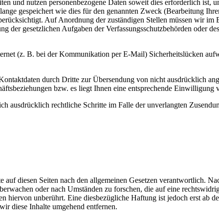
beiten und nutzen personenbezogene Daten soweit dies erforderlich is
nge gespeichert wie dies für den genannten Zweck (Bearbeitung Ihrer A
erücksichtigt. Auf Anordnung der zuständigen Stellen müssen wir im Ei
lung der gesetzlichen Aufgaben der Verfassungsschutzbehörden oder de
ternet (z. B. bei der Kommunikation per E-Mail) Sicherheitslücken auf
ontaktdaten durch Dritte zur Übersendung von nicht ausdrücklich ang
ftsbeziehungen bzw. es liegt Ihnen eine entsprechende Einwilligung v
sich ausdrücklich rechtliche Schritte im Falle der unverlangten Zusend
e auf diesen Seiten nach den allgemeinen Gesetzen verantwortlich. Nac
u überwachen oder nach Umständen zu forschen, die auf eine rechtswidri
 hiervon unberührt. Eine diesbezügliche Haftung ist jedoch erst ab d
ir diese Inhalte umgehend entfernen.