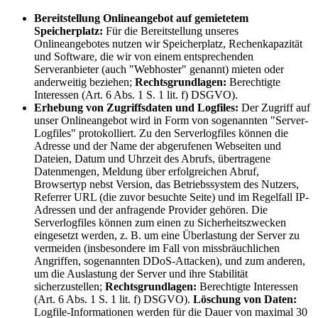
Bereitstellung Onlineangebot auf gemietetem
Speicherplatz:
Für die Bereitstellung unseres
Onlineangebotes nutzen wir Speicherplatz, Rechenkapazität
und Software, die wir von einem entsprechenden
Serveranbieter (auch "Webhoster" genannt) mieten oder
anderweitig beziehen;
Rechtsgrundlagen:
Berechtigte
Interessen (Art. 6 Abs. 1 S. 1 lit. f) DSGVO).
Erhebung von Zugriffsdaten und Logfiles:
Der Zugriff auf
unser Onlineangebot wird in Form von sogenannten "Server-
Logfiles" protokolliert. Zu den Serverlogfiles können die
Adresse und der Name der abgerufenen Webseiten und
Dateien, Datum und Uhrzeit des Abrufs, übertragene
Datenmengen, Meldung über erfolgreichen Abruf,
Browsertyp nebst Version, das Betriebssystem des Nutzers,
Referrer URL (die zuvor besuchte Seite) und im Regelfall IP-
Adressen und der anfragende Provider gehören. Die
Serverlogfiles können zum einen zu Sicherheitszwecken
eingesetzt werden, z. B. um eine Überlastung der Server zu
vermeiden (insbesondere im Fall von missbräuchlichen
Angriffen, sogenannten DDoS-Attacken), und zum anderen,
um die Auslastung der Server und ihre Stabilität
sicherzustellen;
Rechtsgrundlagen:
Berechtigte Interessen
(Art. 6 Abs. 1 S. 1 lit. f) DSGVO).
Löschung von Daten:
Logfile-Informationen werden für die Dauer von maximal 30