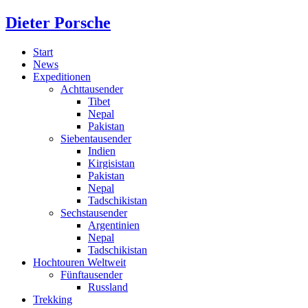
Dieter Porsche
Start
News
Expeditionen
Achttausender
Tibet
Nepal
Pakistan
Siebentausender
Indien
Kirgisistan
Pakistan
Nepal
Tadschikistan
Sechstausender
Argentinien
Nepal
Tadschikistan
Hochtouren Weltweit
Fünftausender
Russland
Trekking