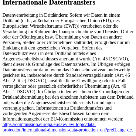
Internationale Datentransfers
Datenverarbeitung in Drittländern: Sofern wir Daten in einem
Drittland (d. h., außerhalb der Europäischen Union (EU), des
Europäischen Wirtschaftsraums (EWR)) verarbeiten oder die
Verarbeitung im Rahmen der Inanspruchnahme von Diensten Dritter
oder der Offenlegung bzw. Übermittlung von Daten an andere
Personen, Stellen oder Unternehmen stattfindet, erfolgt dies nur im
Einklang mit den gesetzlichen Vorgaben. Sofern das
Datenschutzniveau in dem Drittland mittels eines
Angemessenheitsbeschlusses anerkannt wurde (Art. 45 DSGVO),
dient dieser als Grundlage des Datentransfers. Im Übrigen erfolgen
Datentransfers nur dann, wenn das Datenschutzniveau anderweitig
gesichert ist, insbesondere durch Standardvertragsklauseln (Art. 46
Abs. 2 lit. c) DSGVO), ausdrückliche Einwilligung oder im Fall
vertraglicher oder gesetzlich erforderlicher Übermittlung (Art. 49
Abs. 1 DSGVO). Im Übrigen teilen wir Ihnen die Grundlagen der
Drittlandübermittlung bei den einzelnen Anbietern aus dem Drittland
mit, wobei die Angemessenheitsbeschlüsse als Grundlagen
vorrangig gelten. Informationen zu Drittlandtransfers und
vorliegenden Angemessenheitsbeschlüssen können dem
Informationsangebot der EU-Kommission entnommen werden:
https://commission.europa.eu/law/law-topic/data-
protection/international-dimension-data-protection_en?prefLang=de.