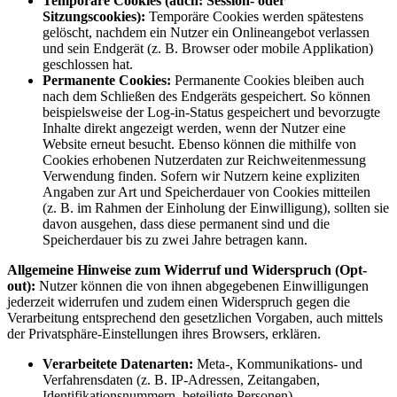
Temporäre Cookies (auch: Session- oder
Sitzungscookies):
Temporäre Cookies werden spätestens
gelöscht, nachdem ein Nutzer ein Onlineangebot verlassen
und sein Endgerät (z. B. Browser oder mobile Applikation)
geschlossen hat.
Permanente Cookies:
Permanente Cookies bleiben auch
nach dem Schließen des Endgeräts gespeichert. So können
beispielsweise der Log-in-Status gespeichert und bevorzugte
Inhalte direkt angezeigt werden, wenn der Nutzer eine
Website erneut besucht. Ebenso können die mithilfe von
Cookies erhobenen Nutzerdaten zur Reichweitenmessung
Verwendung finden. Sofern wir Nutzern keine expliziten
Angaben zur Art und Speicherdauer von Cookies mitteilen
(z. B. im Rahmen der Einholung der Einwilligung), sollten sie
davon ausgehen, dass diese permanent sind und die
Speicherdauer bis zu zwei Jahre betragen kann.
Allgemeine Hinweise zum Widerruf und Widerspruch (Opt-
out):
Nutzer können die von ihnen abgegebenen Einwilligungen
jederzeit widerrufen und zudem einen Widerspruch gegen die
Verarbeitung entsprechend den gesetzlichen Vorgaben, auch mittels
der Privatsphäre-Einstellungen ihres Browsers, erklären.
Verarbeitete Datenarten:
Meta-, Kommunikations- und
Verfahrensdaten (z. B. IP-Adressen, Zeitangaben,
Identifikationsnummern, beteiligte Personen).