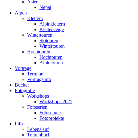
Asien
Nepal
Alpen
Klettern
Alpinklettern
Klettersteige
Wintertouren
Skitouren
Wintertouren
Hochtouren
Hochtouren
Alpintouren
Vorträge
Termine
Vortragsinfo
Bücher
Fotografie
Workshops
Workshops 2025
Fotoserien
Fotoschule
Fotoprojekte
Info
Lebenslauf
Tourenbuch