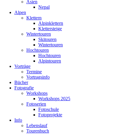
Asien
Nepal
Alpen
Klettern
Alpinklettern
Klettersteige
Wintertouren
Skitouren
Wintertouren
Hochtouren
Hochtouren
Alpintouren
Vorträge
Termine
Vortragsinfo
Bücher
Fotografie
Workshops
Workshops 2025
Fotoserien
Fotoschule
Fotoprojekte
Info
Lebenslauf
Tourenbuch