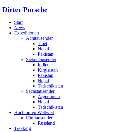
Dieter Porsche
Start
News
Expeditionen
Achttausender
Tibet
Nepal
Pakistan
Siebentausender
Indien
Kirgisistan
Pakistan
Nepal
Tadschikistan
Sechstausender
Argentinien
Nepal
Tadschikistan
Hochtouren Weltweit
Fünftausender
Russland
Trekking