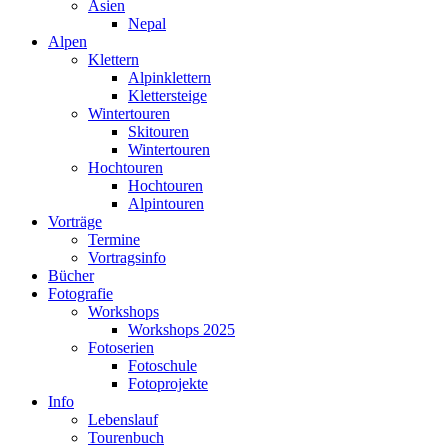
Asien
Nepal
Alpen
Klettern
Alpinklettern
Klettersteige
Wintertouren
Skitouren
Wintertouren
Hochtouren
Hochtouren
Alpintouren
Vorträge
Termine
Vortragsinfo
Bücher
Fotografie
Workshops
Workshops 2025
Fotoserien
Fotoschule
Fotoprojekte
Info
Lebenslauf
Tourenbuch