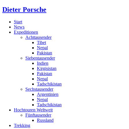
Dieter Porsche
Start
News
Expeditionen
Achttausender
Tibet
Nepal
Pakistan
Siebentausender
Indien
Kirgisistan
Pakistan
Nepal
Tadschikistan
Sechstausender
Argentinien
Nepal
Tadschikistan
Hochtouren Weltweit
Fünftausender
Russland
Trekking