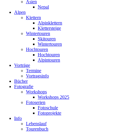
Asien
Nepal
Alpen
Klettern
Alpinklettern
Klettersteige
Wintertouren
Skitouren
Wintertouren
Hochtouren
Hochtouren
Alpintouren
Vorträge
Termine
Vortragsinfo
Bücher
Fotografie
Workshops
Workshops 2025
Fotoserien
Fotoschule
Fotoprojekte
Info
Lebenslauf
Tourenbuch