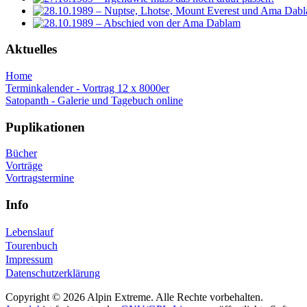
Aktuelles
Home
Terminkalender - Vortrag 12 x 8000er
Satopanth - Galerie und Tagebuch online
Puplikationen
Bücher
Vorträge
Vortragstermine
Info
Lebenslauf
Tourenbuch
Impressum
Datenschutzerklärung
Copyright © 2026 Alpin Extreme. Alle Rechte vorbehalten.