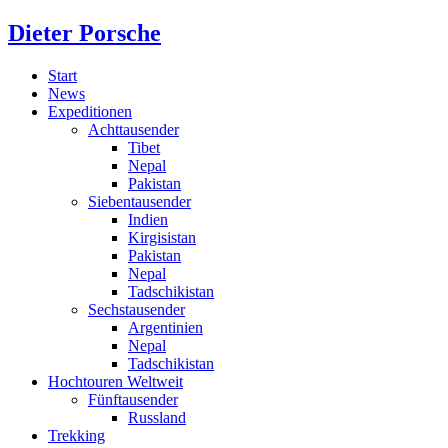
Dieter Porsche
Start
News
Expeditionen
Achttausender
Tibet
Nepal
Pakistan
Siebentausender
Indien
Kirgisistan
Pakistan
Nepal
Tadschikistan
Sechstausender
Argentinien
Nepal
Tadschikistan
Hochtouren Weltweit
Fünftausender
Russland
Trekking