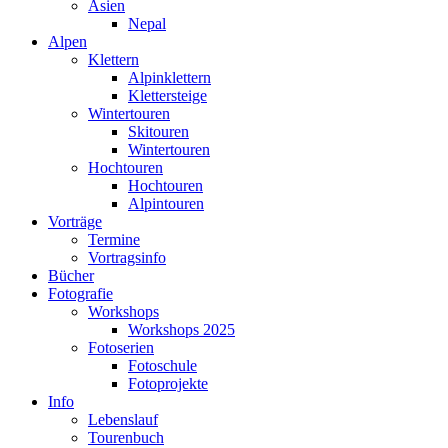
Asien
Nepal
Alpen
Klettern
Alpinklettern
Klettersteige
Wintertouren
Skitouren
Wintertouren
Hochtouren
Hochtouren
Alpintouren
Vorträge
Termine
Vortragsinfo
Bücher
Fotografie
Workshops
Workshops 2025
Fotoserien
Fotoschule
Fotoprojekte
Info
Lebenslauf
Tourenbuch