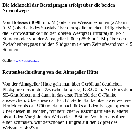
Die Mehrzahl der Besteigungen erfolgt über die beiden
Normalwege
Von Hohsaas (3098 m ü. M.) oder den Weissmieshütten (2726 m
ü. M.) oberhalb des Saastals über den spaltenreichen Triftgletscher,
die Nordwestflanke und den oberen Westgrat (Triftgrat) in 3½-4
Stunden oder von der Almageller Hütte (2896 m ü. M.) über den
Zwischenbergpass und den Südgrat mit einem Zeitaufwand von 4-5
Stunden.
Quelle:
www.wikipedia.de
Routenbeschreibung von der Almageller Hütte
Von der Almageller Hütte geht man über Geröll auf deutlichen
Pfadspuren bis in den Zwischenbergpass, P. 3270 m. Nun kurz dem
SE-Grat folgen und dann in das erste Firnfeld der O-Flanke
ausweichen. Über diese ca. 30 -35° steile Flanke über zwei weitere
Firnfelder bis ca. 3700 m, dann nach links auf den Felsgrat queren.
Über diesen in leichter-, mit herrlicher Aussicht garnierte Kletterei
bis auf den Vorgipfel des Weissmies, 3950 m. Von hier aus über
einen schmalen, wunderschönen Firngrat auf den Gipfel des
Weissmies, 4023 m.