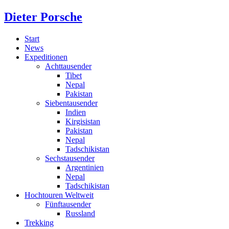
Dieter Porsche
Start
News
Expeditionen
Achttausender
Tibet
Nepal
Pakistan
Siebentausender
Indien
Kirgisistan
Pakistan
Nepal
Tadschikistan
Sechstausender
Argentinien
Nepal
Tadschikistan
Hochtouren Weltweit
Fünftausender
Russland
Trekking