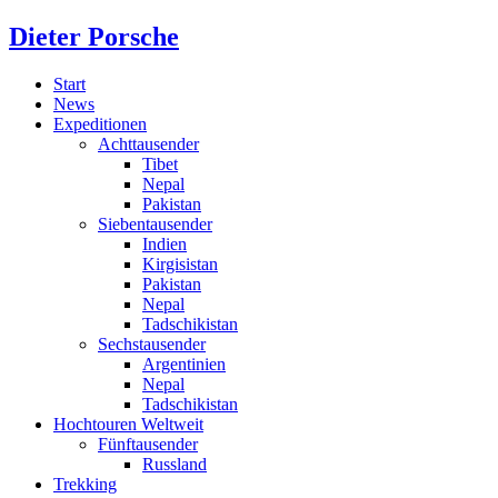
Dieter Porsche
Start
News
Expeditionen
Achttausender
Tibet
Nepal
Pakistan
Siebentausender
Indien
Kirgisistan
Pakistan
Nepal
Tadschikistan
Sechstausender
Argentinien
Nepal
Tadschikistan
Hochtouren Weltweit
Fünftausender
Russland
Trekking