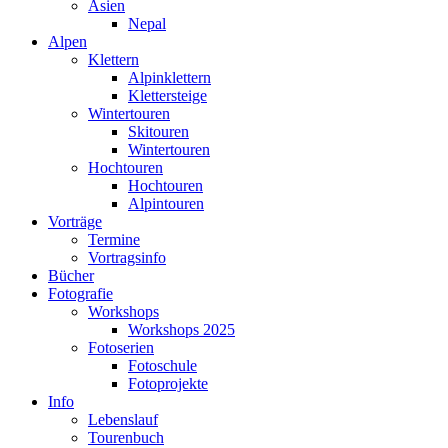
Asien
Nepal
Alpen
Klettern
Alpinklettern
Klettersteige
Wintertouren
Skitouren
Wintertouren
Hochtouren
Hochtouren
Alpintouren
Vorträge
Termine
Vortragsinfo
Bücher
Fotografie
Workshops
Workshops 2025
Fotoserien
Fotoschule
Fotoprojekte
Info
Lebenslauf
Tourenbuch