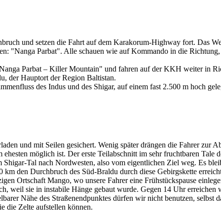
nbruch und setzen die Fahrt auf dem Karakorum-Highway fort. Das Wett
orten: "Nanga Parbat". Alle schauen wie auf Kommando in die Richtung, 
Nanga Parbat – Killer Mountain" und fahren auf der KKH weiter in Ric
, der Hauptort der Region Baltistan.
mmenfluss des Indus und des Shigar, auf einem fast 2.500 m hoch gele
den und mit Seilen gesichert. Wenig später drängen die Fahrer zur Abf
ten möglich ist. Der erste Teilabschnitt im sehr fruchtbaren Tale des
m Shigar-Tal nach Nordwesten, also vom eigentlichen Ziel weg. Es bl
 km den Durchbruch des Süd-Braldu durch diese Gebirgskette erreicht
zigen Ortschaft Mango, wo unsere Fahrer eine Frühstückspause einlege
ich, weil sie in instabile Hänge gebaut wurde. Gegen 14 Uhr erreichen 
ittelbarer Nähe des Straßenendpunktes dürfen wir nicht benutzen, selbs
ie die Zelte aufstellen können.