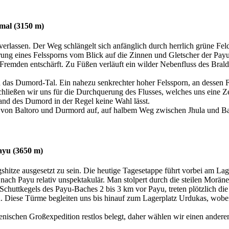
mal (3150 m)
lassen. Der Weg schlängelt sich anfänglich durch herrlich grüne Fel
ung eines Felssporns vom Blick auf die Zinnen und Gletscher der Pay
emden entschärft. Zu Füßen verläuft ein wilder Nebenfluss des Braldu
 das Dumord-Tal. Ein nahezu senkrechter hoher Felssporn, an dessen F
chließen wir uns für die Durchquerung des Flusses, welches uns eine Z
tand des Dumord in der Regel keine Wahl lässt.
s von Baltoro und Durmord auf, auf halbem Weg zwischen Jhula und B
ayu (3650 m)
shitze ausgesetzt zu sein. Die heutige Tagesetappe führt vorbei am L
ch Payu relativ unspektakulär. Man stolpert durch die steilen Moränen
chuttkegels des Payu-Baches 2 bis 3 km vor Payu, treten plötzlich die 
n. Diese Türme begleiten uns bis hinauf zum Lagerplatz Urdukas, wobe
ienischen Großexpedition restlos belegt, daher wählen wir einen andere