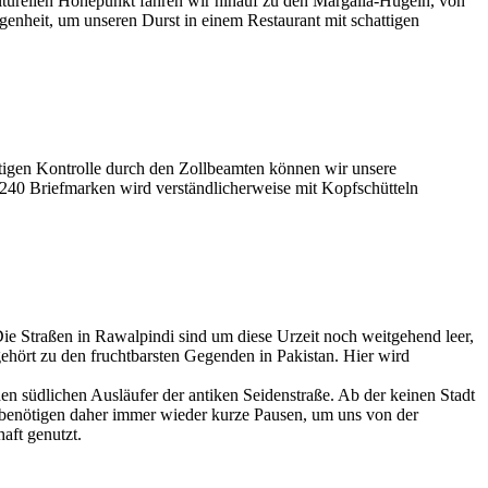
lturellen Höhepunkt fahren wir hinauf zu den Margalla-Hügeln, von
genheit, um unseren Durst in einem Restaurant mit schattigen
tigen Kontrolle durch den Zollbeamten können wir unsere
1240 Briefmarken wird verständlicherweise mit Kopfschütteln
e Straßen in Rawalpindi sind um diese Urzeit noch weitgehend leer,
gehört zu den fruchtbarsten Gegenden in Pakistan. Hier wird
n südlichen Ausläufer der antiken Seidenstraße. Ab der keinen Stadt
 benötigen daher immer wieder kurze Pausen, um uns von der
aft genutzt.