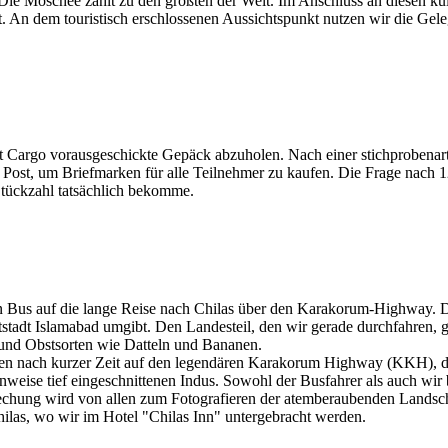
 Die Moschee zählt zu den größten der Welt. Im Anschluss an diesen ku
t. An dem touristisch erschlossenen Aussichtspunkt nutzen wir die Gele
t Cargo vorausgeschickte Gepäck abzuholen. Nach einer stichprobenar
 Post, um Briefmarken für alle Teilnehmer zu kaufen. Die Frage nach 
Stückzahl tatsächlich bekomme.
 Bus auf die lange Reise nach Chilas über den Karakorum-Highway. Di
ptstadt Islamabad umgibt. Den Landesteil, den wir gerade durchfahren, 
 und Obstsorten wie Datteln und Bananen.
ngen nach kurzer Zeit auf den legendären Karakorum Highway (KKH), de
eise tief eingeschnittenen Indus. Sowohl der Busfahrer als auch wir
echung wird von allen zum Fotografieren der atemberaubenden Landsch
ilas, wo wir im Hotel "Chilas Inn" untergebracht werden.