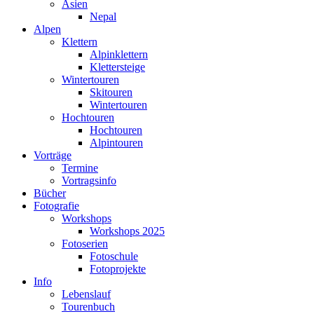
Asien
Nepal
Alpen
Klettern
Alpinklettern
Klettersteige
Wintertouren
Skitouren
Wintertouren
Hochtouren
Hochtouren
Alpintouren
Vorträge
Termine
Vortragsinfo
Bücher
Fotografie
Workshops
Workshops 2025
Fotoserien
Fotoschule
Fotoprojekte
Info
Lebenslauf
Tourenbuch