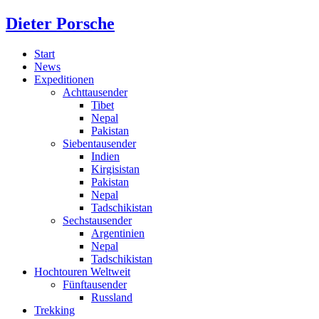
Dieter Porsche
Start
News
Expeditionen
Achttausender
Tibet
Nepal
Pakistan
Siebentausender
Indien
Kirgisistan
Pakistan
Nepal
Tadschikistan
Sechstausender
Argentinien
Nepal
Tadschikistan
Hochtouren Weltweit
Fünftausender
Russland
Trekking