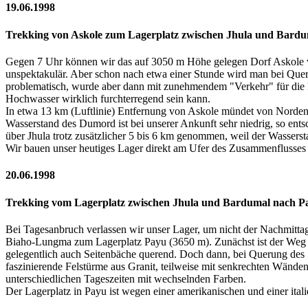
19.06.1998
Trekking von Askole zum Lagerplatz zwischen Jhula und Bardu
Gegen 7 Uhr können wir das auf 3050 m Höhe gelegen Dorf Askole ver
unspektakulär. Aber schon nach etwa einer Stunde wird man bei Quer
problematisch, wurde aber dann mit zunehmendem "Verkehr" für die Fr
Hochwasser wirklich furchterregend sein kann.
In etwa 13 km (Luftlinie) Entfernung von Askole mündet von Norden
Wasserstand des Dumord ist bei unserer Ankunft sehr niedrig, so ents
über Jhula trotz zusätzlicher 5 bis 6 km genommen, weil der Wassers
Wir bauen unser heutiges Lager direkt am Ufer des Zusammenflusse
20.06.1998
Trekking vom Lagerplatz zwischen Jhula und Bardumal nach P
Bei Tagesanbruch verlassen wir unser Lager, um nicht der Nachmittag
Biaho-Lungma zum Lagerplatz Payu (3650 m). Zunächst ist der Weg na
gelegentlich auch Seitenbäche querend. Doch dann, bei Querung des S
faszinierende Felstürme aus Granit, teilweise mit senkrechten Wände
unterschiedlichen Tageszeiten mit wechselnden Farben.
Der Lagerplatz in Payu ist wegen einer amerikanischen und einer ital