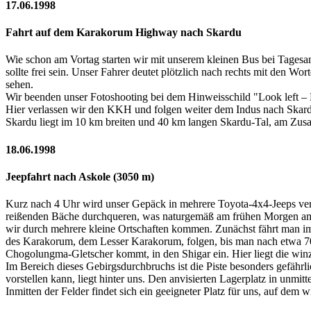
17.06.1998
Fahrt auf dem Karakorum Highway nach Skardu
Wie schon am Vortag starten wir mit unserem kleinen Bus bei Tagesa
sollte frei sein. Unser Fahrer deutet plötzlich nach rechts mit den W
sehen.
Wir beenden unser Fotoshooting bei dem Hinweisschild "Look left – 
Hier verlassen wir den KKH und folgen weiter dem Indus nach Skardu
Skardu liegt im 10 km breiten und 40 km langen Skardu-Tal, am Zusa
18.06.1998
Jeepfahrt nach Askole (3050 m)
Kurz nach 4 Uhr wird unser Gepäck in mehrere Toyota-4x4-Jeeps verla
reißenden Bäche durchqueren, was naturgemäß am frühen Morgen am ehes
wir durch mehrere kleine Ortschaften kommen. Zunächst fährt man i
des Karakorum, dem Lesser Karakorum, folgen, bis man nach etwa 70
Chogolungma-Gletscher kommt, in den Shigar ein. Hier liegt die win
Im Bereich dieses Gebirgsdurchbruchs ist die Piste besonders gefährl
vorstellen kann, liegt hinter uns. Den anvisierten Lagerplatz in unm
Inmitten der Felder findet sich ein geeigneter Platz für uns, auf dem w