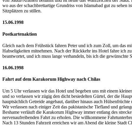
von Saudi-Arabien benannt und ist heute das Wahrzeichen der Stadt.
wo aus der schachbrettartige Grundriss von Islamabad gut zu sehen is
Sitzplätzen zu stillen.
15.06.1998
Postkartenaktion
Gleich nach dem Frühstück fahren Peter und ich zum Zoll, um das mi
Habseligkeiten mitnehmen. Nach der Rückkehr ins Hotel fahre ich zu
beantwortet, und ich muss lange verhandeln, bis ich die gewünschte 
16.06.1998
Fahrt auf dem Karakorum Highway nach Chilas
Um 5 Uhr verlassen wir das Hotel und begeben uns mit einem kleinen
und so verlassen wir zügig den dicht besiedelten Gürtel, der die Hau
hauptsächlich Getreide angebaut, darüber hinaus auch Hülsenfrüchte
Wir verlassen nach einiger Zeit das pakistanische Tiefland und gela
Beshame verläuft die Karakorum Highway immer entlang des streckenw
nervenaufreibenden Fahrt zu erholen. Die willkommene Fahrtunterbr
Nach 13 Stunden Fahrzeit erreichen wir am Abend die kleine Stadt Ch