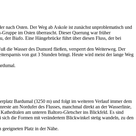
der nach Osten. Der Weg ab Askole ist zunächst unproblematisch und
u-Gruppe im Osten überrascht. Dieser Querung war früher
, der Biafo. Eine Hängebrücke führt über diesen Fluss, der bei
uß die Wasser des Dumord fließen, versperrt den Weiterweg. Der
eitersparnis von gut 3 Stunden bringt. Heute wird meist der lange Weg
ardumal.
agerplatz Bardumal (3250 m) und folgt im weiteren Verlauf immer dem
reste am Nordufer des Flusses, manchmal direkt an der Wasserlinie,
Kathedralen am unteren Baltoro-Gletscher ins Blickfeld. Es sind
i sich die Formen mit verändertem Blickwinkel stetig wandeln, zu den
n geeigneten Platz in der Nähe.