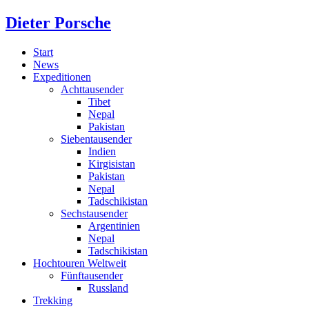
Dieter Porsche
Start
News
Expeditionen
Achttausender
Tibet
Nepal
Pakistan
Siebentausender
Indien
Kirgisistan
Pakistan
Nepal
Tadschikistan
Sechstausender
Argentinien
Nepal
Tadschikistan
Hochtouren Weltweit
Fünftausender
Russland
Trekking