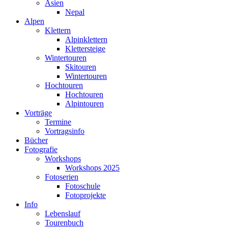
Asien
Nepal
Alpen
Klettern
Alpinklettern
Klettersteige
Wintertouren
Skitouren
Wintertouren
Hochtouren
Hochtouren
Alpintouren
Vorträge
Termine
Vortragsinfo
Bücher
Fotografie
Workshops
Workshops 2025
Fotoserien
Fotoschule
Fotoprojekte
Info
Lebenslauf
Tourenbuch