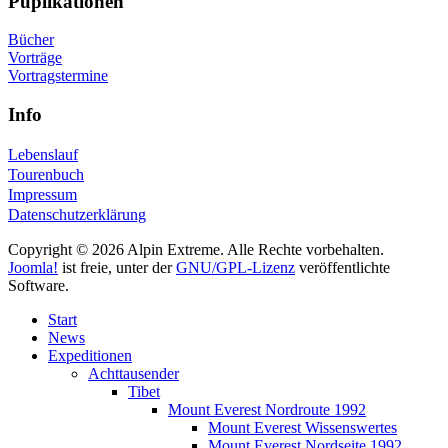
Puplikationen
Bücher
Vorträge
Vortragstermine
Info
Lebenslauf
Tourenbuch
Impressum
Datenschutzerklärung
Copyright © 2026 Alpin Extreme. Alle Rechte vorbehalten.
Joomla!
ist freie, unter der
GNU/GPL-Lizenz
veröffentlichte
Software.
Start
News
Expeditionen
Achttausender
Tibet
Mount Everest Nordroute 1992
Mount Everest Wissenswertes
Mount Everest Nordseite 1992