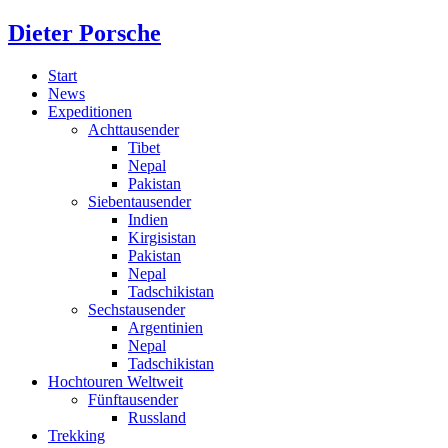
Dieter Porsche
Start
News
Expeditionen
Achttausender
Tibet
Nepal
Pakistan
Siebentausender
Indien
Kirgisistan
Pakistan
Nepal
Tadschikistan
Sechstausender
Argentinien
Nepal
Tadschikistan
Hochtouren Weltweit
Fünftausender
Russland
Trekking