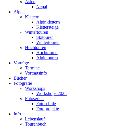
Asien
Nepal
Alpen
Klettern
Alpinklettern
Klettersteige
Wintertouren
Skitouren
Wintertouren
Hochtouren
Hochtouren
Alpintouren
Vorträge
Termine
Vortragsinfo
Bücher
Fotografie
Workshops
Workshops 2025
Fotoserien
Fotoschule
Fotoprojekte
Info
Lebenslauf
Tourenbuch