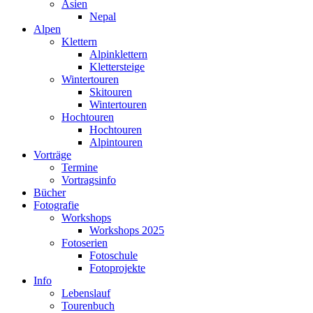
Asien
Nepal
Alpen
Klettern
Alpinklettern
Klettersteige
Wintertouren
Skitouren
Wintertouren
Hochtouren
Hochtouren
Alpintouren
Vorträge
Termine
Vortragsinfo
Bücher
Fotografie
Workshops
Workshops 2025
Fotoserien
Fotoschule
Fotoprojekte
Info
Lebenslauf
Tourenbuch