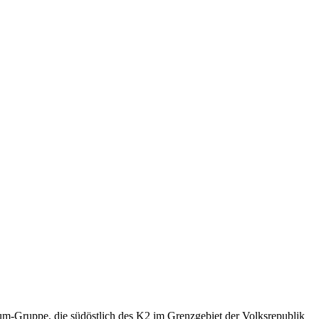
rum-Gruppe, die südöstlich des K2 im Grenzgebiet der Volksrepublik