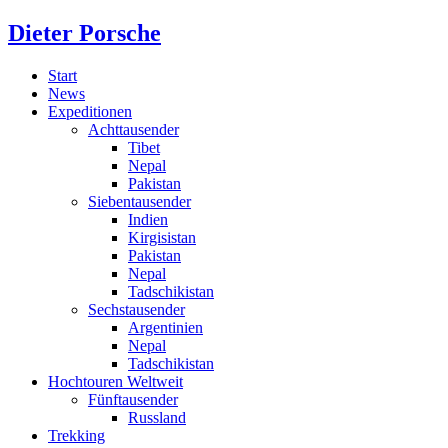
Dieter Porsche
Start
News
Expeditionen
Achttausender
Tibet
Nepal
Pakistan
Siebentausender
Indien
Kirgisistan
Pakistan
Nepal
Tadschikistan
Sechstausender
Argentinien
Nepal
Tadschikistan
Hochtouren Weltweit
Fünftausender
Russland
Trekking