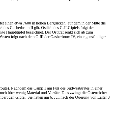
ldet einen etwa 7600 m hohen Bergrücken, auf dem in der Mitte die
des Gasherbrum II gilt. Östlich des G-II-Gipfels folgt der
dige Hauptgipfel bezeichnet. Der Ostgrat senkt sich ab zum
sten folgt nach dem G III der Gasherbrum IV, ein eigenständiger
lroute). Nachdem das Camp 1 am Fuß des Südwestgrates in einer
och über wenig Material und Vorräte. Dies zwingt die Österreicher
art den Gipfel. Sie hatten am 6. Juli nach der Querung von Lager 3