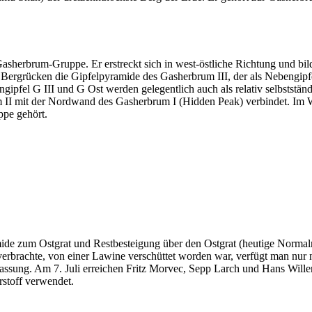
Gasherbrum-Gruppe. Er erstreckt sich in west-östliche Richtung und bi
Bergrücken die Gipfelpyramide des Gasherbrum III, der als Nebengipfel 
gipfel G III und G Ost werden gelegentlich auch als relativ selbststän
I mit der Nordwand des Gasherbrum I (Hidden Peak) verbindet. Im We
ppe gehört.
mide zum Ostgrat und Restbesteigung über den Ostgrat (heutige Norma
erbrachte, von einer Lawine verschüttet worden war, verfügt man nur n
sung. Am 7. Juli erreichen Fritz Morvec, Sepp Larch und Hans Willenp
stoff verwendet.