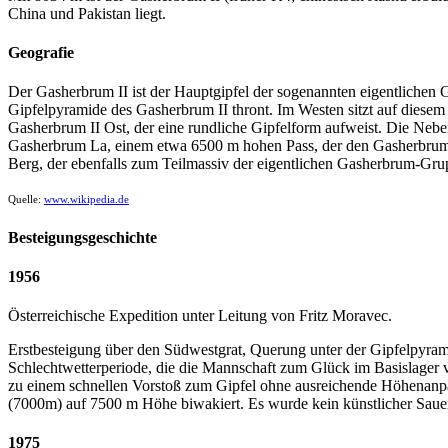
China und Pakistan liegt.
Geografie
Der Gasherbrum II ist der Hauptgipfel der sogenannten eigentlichen 
Gipfelpyramide des Gasherbrum II thront. Im Westen sitzt auf diesem 
Gasherbrum II Ost, der eine rundliche Gipfelform aufweist. Die Neben
Gasherbrum La, einem etwa 6500 m hohen Pass, der den Gasherbrum I
Berg, der ebenfalls zum Teilmassiv der eigentlichen Gasherbrum-Gru
Quelle:
www.wikipedia.de
Besteigungsgeschichte
1956
Österreichische Expedition unter Leitung von Fritz Moravec.
Erstbesteigung über den Südwestgrat, Querung unter der Gipfelpyra
Schlechtwetterperiode, die die Mannschaft zum Glück im Basislager v
zu einem schnellen Vorstoß zum Gipfel ohne ausreichende Höhenanpas
(7000m) auf 7500 m Höhe biwakiert. Es wurde kein künstlicher Sauer
1975