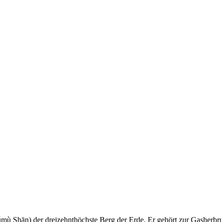
lǔmù Shān) der dreizehnthöchste Berg der Erde. Er gehört zur Gasherb