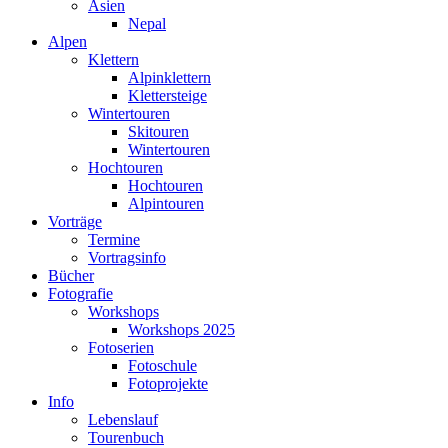
Asien
Nepal
Alpen
Klettern
Alpinklettern
Klettersteige
Wintertouren
Skitouren
Wintertouren
Hochtouren
Hochtouren
Alpintouren
Vorträge
Termine
Vortragsinfo
Bücher
Fotografie
Workshops
Workshops 2025
Fotoserien
Fotoschule
Fotoprojekte
Info
Lebenslauf
Tourenbuch