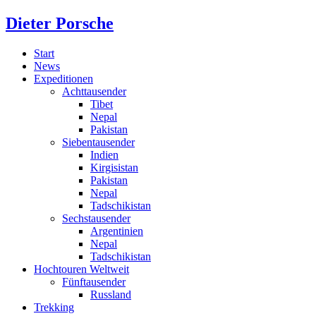
Dieter Porsche
Start
News
Expeditionen
Achttausender
Tibet
Nepal
Pakistan
Siebentausender
Indien
Kirgisistan
Pakistan
Nepal
Tadschikistan
Sechstausender
Argentinien
Nepal
Tadschikistan
Hochtouren Weltweit
Fünftausender
Russland
Trekking