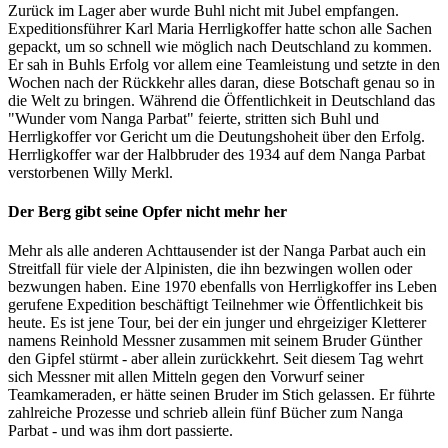
Zurück im Lager aber wurde Buhl nicht mit Jubel empfangen.
Expeditionsführer Karl Maria Herrligkoffer hatte schon alle Sachen
gepackt, um so schnell wie möglich nach Deutschland zu kommen.
Er sah in Buhls Erfolg vor allem eine Teamleistung und setzte in den
Wochen nach der Rückkehr alles daran, diese Botschaft genau so in
die Welt zu bringen. Während die Öffentlichkeit in Deutschland das
"Wunder vom Nanga Parbat" feierte, stritten sich Buhl und
Herrligkoffer vor Gericht um die Deutungshoheit über den Erfolg.
Herrligkoffer war der Halbbruder des 1934 auf dem Nanga Parbat
verstorbenen Willy Merkl.
Der Berg gibt seine Opfer nicht mehr her
Mehr als alle anderen Achttausender ist der Nanga Parbat auch ein
Streitfall für viele der Alpinisten, die ihn bezwingen wollen oder
bezwungen haben. Eine 1970 ebenfalls von Herrligkoffer ins Leben
gerufene Expedition beschäftigt Teilnehmer wie Öffentlichkeit bis
heute. Es ist jene Tour, bei der ein junger und ehrgeiziger Kletterer
namens Reinhold Messner zusammen mit seinem Bruder Günther
den Gipfel stürmt - aber allein zurückkehrt. Seit diesem Tag wehrt
sich Messner mit allen Mitteln gegen den Vorwurf seiner
Teamkameraden, er hätte seinen Bruder im Stich gelassen. Er führte
zahlreiche Prozesse und schrieb allein fünf Bücher zum Nanga
Parbat - und was ihm dort passierte.