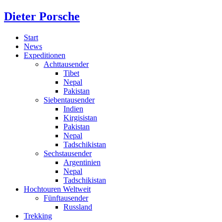
Dieter Porsche
Start
News
Expeditionen
Achttausender
Tibet
Nepal
Pakistan
Siebentausender
Indien
Kirgisistan
Pakistan
Nepal
Tadschikistan
Sechstausender
Argentinien
Nepal
Tadschikistan
Hochtouren Weltweit
Fünftausender
Russland
Trekking