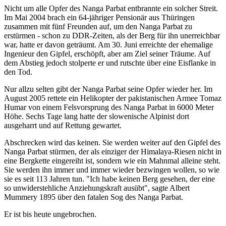
Nicht um alle Opfer des Nanga Parbat entbrannte ein solcher Streit.
Im Mai 2004 brach ein 64-jähriger Pensionär aus Thüringen
zusammen mit fünf Freunden auf, um den Nanga Parbat zu
erstürmen - schon zu DDR-Zeiten, als der Berg für ihn unerreichbar
war, hatte er davon geträumt. Am 30. Juni erreichte der ehemalige
Ingenieur den Gipfel, erschöpft, aber am Ziel seiner Träume. Auf
dem Abstieg jedoch stolperte er und rutschte über eine Eisflanke in
den Tod.
Nur allzu selten gibt der Nanga Parbat seine Opfer wieder her. Im
August 2005 rettete ein Helikopter der pakistanischen Armee Tomaz
Humar von einem Felsvorsprung des Nanga Parbat in 6000 Meter
Höhe. Sechs Tage lang hatte der slowenische Alpinist dort
ausgeharrt und auf Rettung gewartet.
Abschrecken wird das keinen. Sie werden weiter auf den Gipfel des
Nanga Parbat stürmen, der als einziger der Himalaya-Riesen nicht in
eine Bergkette eingereiht ist, sondern wie ein Mahnmal alleine steht.
Sie werden ihn immer und immer wieder bezwingen wollen, so wie
sie es seit 113 Jahren tun. "Ich habe keinen Berg gesehen, der eine
so unwiderstehliche Anziehungskraft ausübt", sagte Albert
Mummery 1895 über den fatalen Sog des Nanga Parbat.
Er ist bis heute ungebrochen.