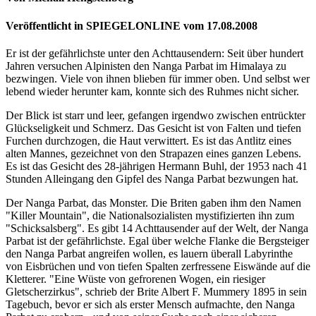
Veröffentlicht in SPIEGELONLINE vom 17.08.2008
Er ist der gefährlichste unter den Achttausendern: Seit über hundert
Jahren versuchen Alpinisten den Nanga Parbat im Himalaya zu
bezwingen. Viele von ihnen blieben für immer oben. Und selbst wer
lebend wieder herunter kam, konnte sich des Ruhmes nicht sicher.
Der Blick ist starr und leer, gefangen irgendwo zwischen entrückter
Glückseligkeit und Schmerz. Das Gesicht ist von Falten und tiefen
Furchen durchzogen, die Haut verwittert. Es ist das Antlitz eines
alten Mannes, gezeichnet von den Strapazen eines ganzen Lebens.
Es ist das Gesicht des 28-jährigen Hermann Buhl, der 1953 nach 41
Stunden Alleingang den Gipfel des Nanga Parbat bezwungen hat.
Der Nanga Parbat, das Monster. Die Briten gaben ihm den Namen
"Killer Mountain", die Nationalsozialisten mystifizierten ihn zum
"Schicksalsberg". Es gibt 14 Achttausender auf der Welt, der Nanga
Parbat ist der gefährlichste. Egal über welche Flanke die Bergsteiger
den Nanga Parbat angreifen wollen, es lauern überall Labyrinthe
von Eisbrüchen und von tiefen Spalten zerfressene Eiswände auf die
Kletterer. "Eine Wüste von gefrorenen Wogen, ein riesiger
Gletscherzirkus", schrieb der Brite Albert F. Mummery 1895 in sein
Tagebuch, bevor er sich als erster Mensch aufmachte, den Nanga