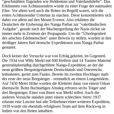
"geschmähten Tugenden wie Heldentum und Vaterlandsliebe". Das
Erklimmen von Achttausendern wurde zu einer Frage der nationalen
Ehre. Vor allem weil auch die Briten im Begriff waren, sich die
ersten Achttausender Untertan zu machen. Diese konzentrierten sich
dabei vor allem auf den Mount Everest. Also erklärten die
Deutschen die Eroberung des Nanga Parbat zur "vaterländischen
Aufgabe", gerade nach der Machtergreifung der Nazis rückte sie
immer mehr in Zentrum der Propaganda. Um die "Überlegenheit
des arischen Edelmenschen" unter Beweis zu stellen, wurden in den
dreißiger Jahren fünf deutsche Expeditionen zum Nanga Parbat
gestartet.
Doch keiner der Versuche war von Erfolg gekrönt, im Gegenteil.
Die 1934 von Willy Merkl mit 600 Helfern und 14 Tonnen Material
generalstabsmäßig durchgeführte Nanga-Expedition, an der die
neun größten Bergsteigertalente Deutschlands und Österreichs
teilnahmen, geriet zum Fiasko. Bereits im zweiten Hochlager starb
der erste der neun Bergsteiger - vermutlich an einem Lungenödem.
Auf 7450 Meter Höhe wurden die Kletterer dann von einem Orkan
überrascht. Beim fluchtartigen Abstieg erfroren sechs Träger und
drei Bergsteiger. Einer von ihnen war Merkl selbst. Auch die
anderen Versuche standen unter einem schlechten Stern: 1937
erfasste eine Lawine fast alle Teilnehmer einer weiteren Expedition,
1939 wurde ein ebenfalls erfolgloses Team auf dem Rückweg in
Indien von den Briten inhaftiert.