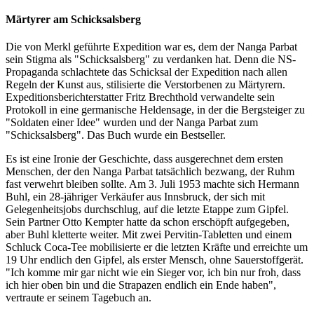
Märtyrer am Schicksalsberg
Die von Merkl geführte Expedition war es, dem der Nanga Parbat
sein Stigma als "Schicksalsberg" zu verdanken hat. Denn die NS-
Propaganda schlachtete das Schicksal der Expedition nach allen
Regeln der Kunst aus, stilisierte die Verstorbenen zu Märtyrern.
Expeditionsberichterstatter Fritz Brechthold verwandelte sein
Protokoll in eine germanische Heldensage, in der die Bergsteiger zu
"Soldaten einer Idee" wurden und der Nanga Parbat zum
"Schicksalsberg". Das Buch wurde ein Bestseller.
Es ist eine Ironie der Geschichte, dass ausgerechnet dem ersten
Menschen, der den Nanga Parbat tatsächlich bezwang, der Ruhm
fast verwehrt bleiben sollte. Am 3. Juli 1953 machte sich Hermann
Buhl, ein 28-jähriger Verkäufer aus Innsbruck, der sich mit
Gelegenheitsjobs durchschlug, auf die letzte Etappe zum Gipfel.
Sein Partner Otto Kempter hatte da schon erschöpft aufgegeben,
aber Buhl kletterte weiter. Mit zwei Pervitin-Tabletten und einem
Schluck Coca-Tee mobilisierte er die letzten Kräfte und erreichte um
19 Uhr endlich den Gipfel, als erster Mensch, ohne Sauerstoffgerät.
"Ich komme mir gar nicht wie ein Sieger vor, ich bin nur froh, dass
ich hier oben bin und die Strapazen endlich ein Ende haben",
vertraute er seinem Tagebuch an.