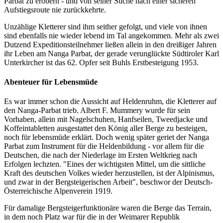
Parbat zu erobern - und von seiner Suche nach einer sicheren
Aufstiegsroute nie zurückkehrte.
Unzählige Kletterer sind ihm seither gefolgt, und viele von ihnen
sind ebenfalls nie wieder lebend im Tal angekommen. Mehr als zwei
Dutzend Expeditionsteilnehmer ließen allein in den dreißiger Jahren
ihr Leben am Nanga Parbat, der gerade verunglückte Südtiroler Karl
Unterkircher ist das 62. Opfer seit Buhls Erstbesteigung 1953.
Abenteuer für Lebensmüde
Es war immer schon die Aussicht auf Heldenruhm, die Kletterer auf
den Nanga-Parbat trieb. Albert F. Mummery wurde für sein
Vorhaben, allein mit Nagelschuhen, Hanfseilen, Tweedjacke und
Koffeintabletten ausgestattet den König aller Berge zu besteigen,
noch für lebensmüde erklärt. Doch wenig später geriet der Nanga
Parbat zum Instrument für die Heldenbildung - vor allem für die
Deutschen, die nach der Niederlage im Ersten Weltkrieg nach
Erfolgen lechzten. "Eines der wichtigsten Mittel, um die sittliche
Kraft des deutschen Volkes wieder herzustellen, ist der Alpinismus,
und zwar in der Bergsteigerischen Arbeit", beschwor der Deutsch-
Österreichische Alpenverein 1919.
Für damalige Bergsteigerfunktionäre waren die Berge das Terrain,
in dem noch Platz war für die in der Weimarer Republik