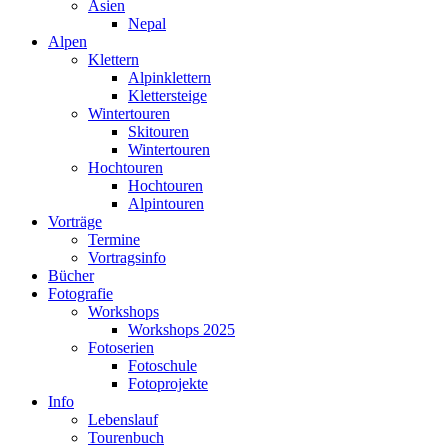
Asien
Nepal
Alpen
Klettern
Alpinklettern
Klettersteige
Wintertouren
Skitouren
Wintertouren
Hochtouren
Hochtouren
Alpintouren
Vorträge
Termine
Vortragsinfo
Bücher
Fotografie
Workshops
Workshops 2025
Fotoserien
Fotoschule
Fotoprojekte
Info
Lebenslauf
Tourenbuch