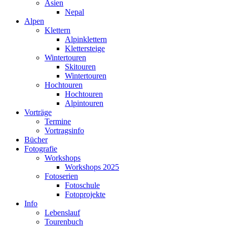
Asien
Nepal
Alpen
Klettern
Alpinklettern
Klettersteige
Wintertouren
Skitouren
Wintertouren
Hochtouren
Hochtouren
Alpintouren
Vorträge
Termine
Vortragsinfo
Bücher
Fotografie
Workshops
Workshops 2025
Fotoserien
Fotoschule
Fotoprojekte
Info
Lebenslauf
Tourenbuch