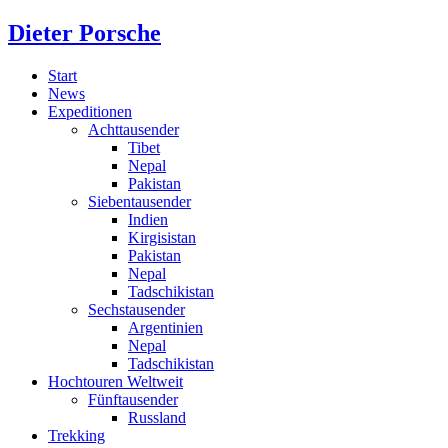
Dieter Porsche
Start
News
Expeditionen
Achttausender
Tibet
Nepal
Pakistan
Siebentausender
Indien
Kirgisistan
Pakistan
Nepal
Tadschikistan
Sechstausender
Argentinien
Nepal
Tadschikistan
Hochtouren Weltweit
Fünftausender
Russland
Trekking