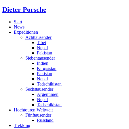
Dieter Porsche
Start
News
Expeditionen
Achttausender
Tibet
Nepal
Pakistan
Siebentausender
Indien
Kirgisistan
Pakistan
Nepal
Tadschikistan
Sechstausender
Argentinien
Nepal
Tadschikistan
Hochtouren Weltweit
Fünftausender
Russland
Trekking