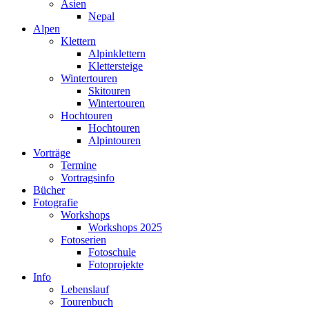
Asien
Nepal
Alpen
Klettern
Alpinklettern
Klettersteige
Wintertouren
Skitouren
Wintertouren
Hochtouren
Hochtouren
Alpintouren
Vorträge
Termine
Vortragsinfo
Bücher
Fotografie
Workshops
Workshops 2025
Fotoserien
Fotoschule
Fotoprojekte
Info
Lebenslauf
Tourenbuch