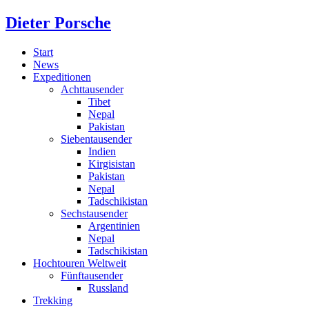
Dieter Porsche
Start
News
Expeditionen
Achttausender
Tibet
Nepal
Pakistan
Siebentausender
Indien
Kirgisistan
Pakistan
Nepal
Tadschikistan
Sechstausender
Argentinien
Nepal
Tadschikistan
Hochtouren Weltweit
Fünftausender
Russland
Trekking