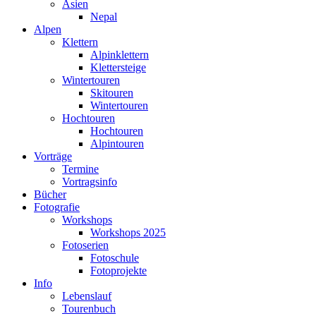
Asien
Nepal
Alpen
Klettern
Alpinklettern
Klettersteige
Wintertouren
Skitouren
Wintertouren
Hochtouren
Hochtouren
Alpintouren
Vorträge
Termine
Vortragsinfo
Bücher
Fotografie
Workshops
Workshops 2025
Fotoserien
Fotoschule
Fotoprojekte
Info
Lebenslauf
Tourenbuch