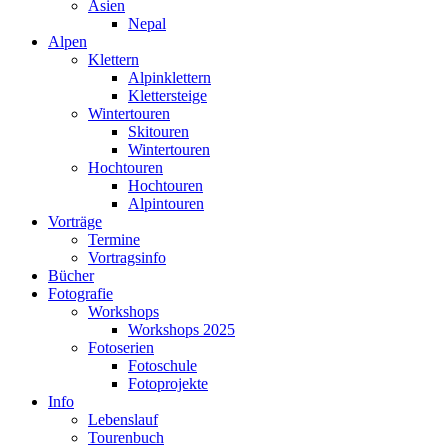
Asien
Nepal
Alpen
Klettern
Alpinklettern
Klettersteige
Wintertouren
Skitouren
Wintertouren
Hochtouren
Hochtouren
Alpintouren
Vorträge
Termine
Vortragsinfo
Bücher
Fotografie
Workshops
Workshops 2025
Fotoserien
Fotoschule
Fotoprojekte
Info
Lebenslauf
Tourenbuch