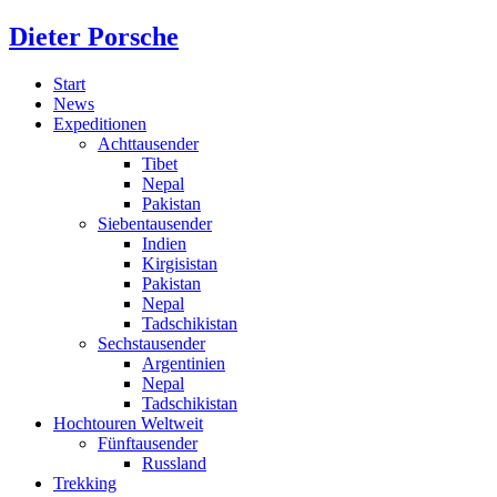
Dieter Porsche
Start
News
Expeditionen
Achttausender
Tibet
Nepal
Pakistan
Siebentausender
Indien
Kirgisistan
Pakistan
Nepal
Tadschikistan
Sechstausender
Argentinien
Nepal
Tadschikistan
Hochtouren Weltweit
Fünftausender
Russland
Trekking