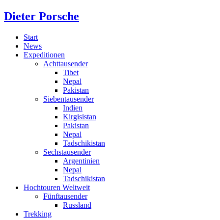
Dieter Porsche
Start
News
Expeditionen
Achttausender
Tibet
Nepal
Pakistan
Siebentausender
Indien
Kirgisistan
Pakistan
Nepal
Tadschikistan
Sechstausender
Argentinien
Nepal
Tadschikistan
Hochtouren Weltweit
Fünftausender
Russland
Trekking