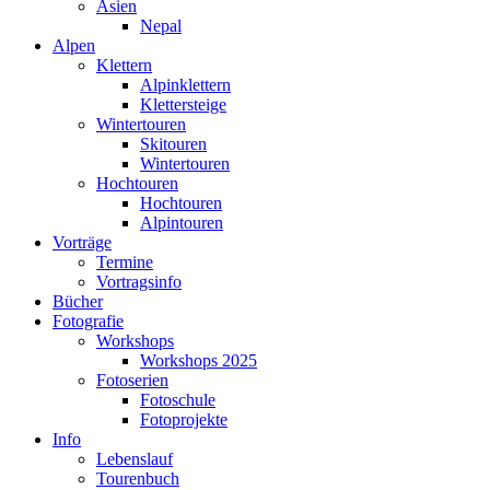
Asien
Nepal
Alpen
Klettern
Alpinklettern
Klettersteige
Wintertouren
Skitouren
Wintertouren
Hochtouren
Hochtouren
Alpintouren
Vorträge
Termine
Vortragsinfo
Bücher
Fotografie
Workshops
Workshops 2025
Fotoserien
Fotoschule
Fotoprojekte
Info
Lebenslauf
Tourenbuch