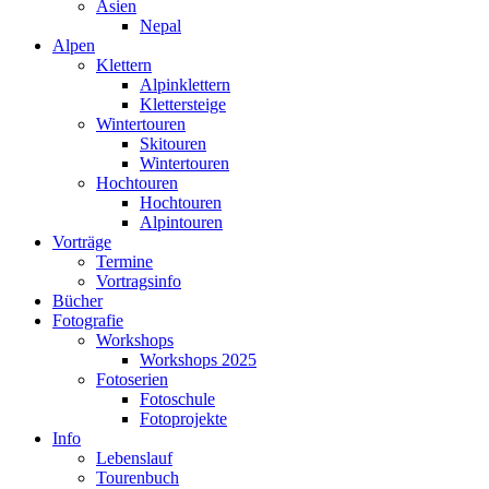
Asien
Nepal
Alpen
Klettern
Alpinklettern
Klettersteige
Wintertouren
Skitouren
Wintertouren
Hochtouren
Hochtouren
Alpintouren
Vorträge
Termine
Vortragsinfo
Bücher
Fotografie
Workshops
Workshops 2025
Fotoserien
Fotoschule
Fotoprojekte
Info
Lebenslauf
Tourenbuch