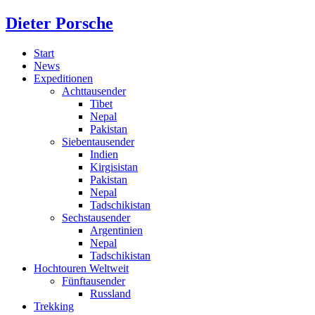
Dieter Porsche
Start
News
Expeditionen
Achttausender
Tibet
Nepal
Pakistan
Siebentausender
Indien
Kirgisistan
Pakistan
Nepal
Tadschikistan
Sechstausender
Argentinien
Nepal
Tadschikistan
Hochtouren Weltweit
Fünftausender
Russland
Trekking