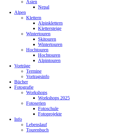
Asien
Nepal
Alpen
Klettern
Alpinklettern
Klettersteige
Wintertouren
Skitouren
Wintertouren
Hochtouren
Hochtouren
Alpintouren
Vorträge
Termine
Vortragsinfo
Bücher
Fotografie
Workshops
Workshops 2025
Fotoserien
Fotoschule
Fotoprojekte
Info
Lebenslauf
Tourenbuch