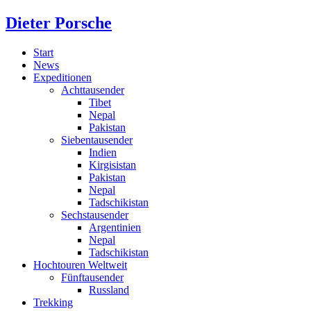
Dieter Porsche
Start
News
Expeditionen
Achttausender
Tibet
Nepal
Pakistan
Siebentausender
Indien
Kirgisistan
Pakistan
Nepal
Tadschikistan
Sechstausender
Argentinien
Nepal
Tadschikistan
Hochtouren Weltweit
Fünftausender
Russland
Trekking