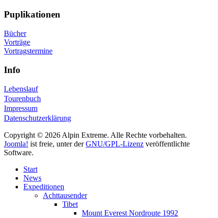
Puplikationen
Bücher
Vorträge
Vortragstermine
Info
Lebenslauf
Tourenbuch
Impressum
Datenschutzerklärung
Copyright © 2026 Alpin Extreme. Alle Rechte vorbehalten.
Joomla!
ist freie, unter der
GNU/GPL-Lizenz
veröffentlichte
Software.
Start
News
Expeditionen
Achttausender
Tibet
Mount Everest Nordroute 1992