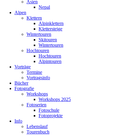
Asien
Nepal
Alpen
Klettern
Alpinklettern
Klettersteige
Wintertouren
Skitouren
Wintertouren
Hochtouren
Hochtouren
Alpintouren
Vorträge
Termine
Vortragsinfo
Bücher
Fotografie
Workshops
Workshops 2025
Fotoserien
Fotoschule
Fotoprojekte
Info
Lebenslauf
Tourenbuch