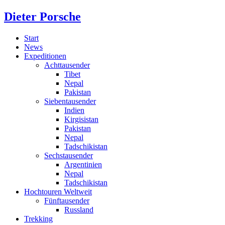
Dieter Porsche
Start
News
Expeditionen
Achttausender
Tibet
Nepal
Pakistan
Siebentausender
Indien
Kirgisistan
Pakistan
Nepal
Tadschikistan
Sechstausender
Argentinien
Nepal
Tadschikistan
Hochtouren Weltweit
Fünftausender
Russland
Trekking