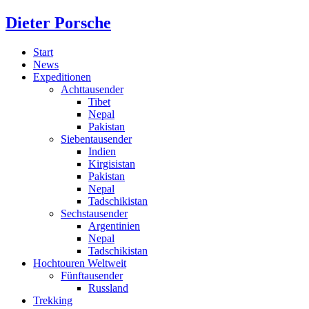
Dieter Porsche
Start
News
Expeditionen
Achttausender
Tibet
Nepal
Pakistan
Siebentausender
Indien
Kirgisistan
Pakistan
Nepal
Tadschikistan
Sechstausender
Argentinien
Nepal
Tadschikistan
Hochtouren Weltweit
Fünftausender
Russland
Trekking