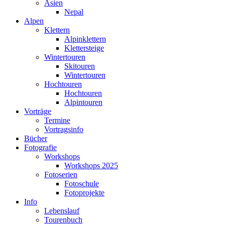
Asien
Nepal
Alpen
Klettern
Alpinklettern
Klettersteige
Wintertouren
Skitouren
Wintertouren
Hochtouren
Hochtouren
Alpintouren
Vorträge
Termine
Vortragsinfo
Bücher
Fotografie
Workshops
Workshops 2025
Fotoserien
Fotoschule
Fotoprojekte
Info
Lebenslauf
Tourenbuch