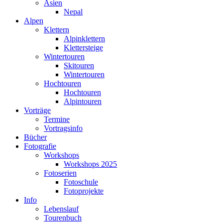
Asien
Nepal
Alpen
Klettern
Alpinklettern
Klettersteige
Wintertouren
Skitouren
Wintertouren
Hochtouren
Hochtouren
Alpintouren
Vorträge
Termine
Vortragsinfo
Bücher
Fotografie
Workshops
Workshops 2025
Fotoserien
Fotoschule
Fotoprojekte
Info
Lebenslauf
Tourenbuch