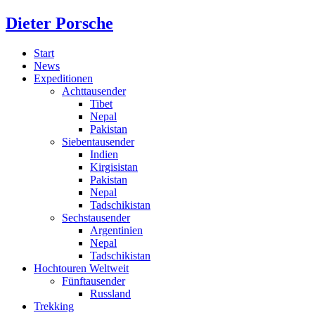
Dieter Porsche
Start
News
Expeditionen
Achttausender
Tibet
Nepal
Pakistan
Siebentausender
Indien
Kirgisistan
Pakistan
Nepal
Tadschikistan
Sechstausender
Argentinien
Nepal
Tadschikistan
Hochtouren Weltweit
Fünftausender
Russland
Trekking