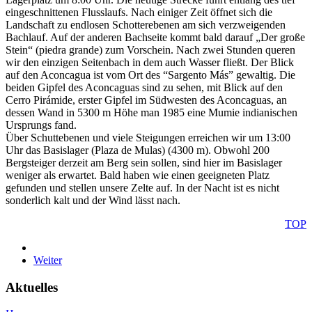
eingeschnittenen Flusslaufs. Nach einiger Zeit öffnet sich die
Landschaft zu endlosen Schotterebenen am sich verzweigenden
Bachlauf. Auf der anderen Bachseite kommt bald darauf „Der große
Stein“ (piedra grande) zum Vorschein. Nach zwei Stunden queren
wir den einzigen Seitenbach in dem auch Wasser fließt. Der Blick
auf den Aconcagua ist vom Ort des “Sargento Más” gewaltig. Die
beiden Gipfel des Aconcaguas sind zu sehen, mit Blick auf den
Cerro Pirámide, erster Gipfel im Südwesten des Aconcaguas, an
dessen Wand in 5300 m Höhe man 1985 eine Mumie indianischen
Ursprungs fand.
Über Schuttebenen und viele Steigungen erreichen wir um 13:00
Uhr das Basislager (Plaza de Mulas) (4300 m). Obwohl 200
Bergsteiger derzeit am Berg sein sollen, sind hier im Basislager
weniger als erwartet. Bald haben wie einen geeigneten Platz
gefunden und stellen unsere Zelte auf. In der Nacht ist es nicht
sonderlich kalt und der Wind lässt nach.
TOP
Weiter
Aktuelles