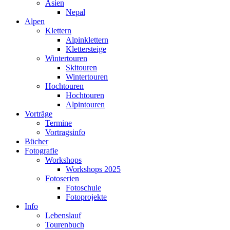
Asien
Nepal
Alpen
Klettern
Alpinklettern
Klettersteige
Wintertouren
Skitouren
Wintertouren
Hochtouren
Hochtouren
Alpintouren
Vorträge
Termine
Vortragsinfo
Bücher
Fotografie
Workshops
Workshops 2025
Fotoserien
Fotoschule
Fotoprojekte
Info
Lebenslauf
Tourenbuch