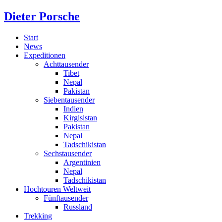
Dieter Porsche
Start
News
Expeditionen
Achttausender
Tibet
Nepal
Pakistan
Siebentausender
Indien
Kirgisistan
Pakistan
Nepal
Tadschikistan
Sechstausender
Argentinien
Nepal
Tadschikistan
Hochtouren Weltweit
Fünftausender
Russland
Trekking