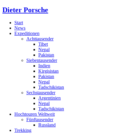
Dieter Porsche
Start
News
Expeditionen
Achttausender
Tibet
Nepal
Pakistan
Siebentausender
Indien
Kirgisistan
Pakistan
Nepal
Tadschikistan
Sechstausender
Argentinien
Nepal
Tadschikistan
Hochtouren Weltweit
Fünftausender
Russland
Trekking