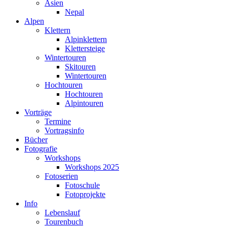
Asien
Nepal
Alpen
Klettern
Alpinklettern
Klettersteige
Wintertouren
Skitouren
Wintertouren
Hochtouren
Hochtouren
Alpintouren
Vorträge
Termine
Vortragsinfo
Bücher
Fotografie
Workshops
Workshops 2025
Fotoserien
Fotoschule
Fotoprojekte
Info
Lebenslauf
Tourenbuch