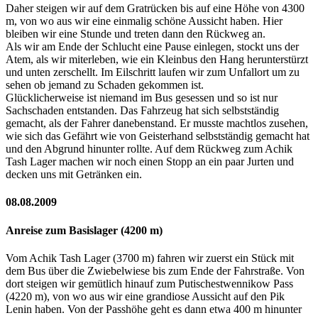
Daher steigen wir auf dem Gratrücken bis auf eine Höhe von 4300
m, von wo aus wir eine einmalig schöne Aussicht haben. Hier
bleiben wir eine Stunde und treten dann den Rückweg an.
Als wir am Ende der Schlucht eine Pause einlegen, stockt uns der
Atem, als wir miterleben, wie ein Kleinbus den Hang herunterstürzt
und unten zerschellt. Im Eilschritt laufen wir zum Unfallort um zu
sehen ob jemand zu Schaden gekommen ist.
Glücklicherweise ist niemand im Bus gesessen und so ist nur
Sachschaden entstanden. Das Fahrzeug hat sich selbstständig
gemacht, als der Fahrer danebenstand. Er musste machtlos zusehen,
wie sich das Gefährt wie von Geisterhand selbstständig gemacht hat
und den Abgrund hinunter rollte. Auf dem Rückweg zum Achik
Tash Lager machen wir noch einen Stopp an ein paar Jurten und
decken uns mit Getränken ein.
08.08.2009
Anreise zum Basislager (4200 m)
Vom Achik Tash Lager (3700 m) fahren wir zuerst ein Stück mit
dem Bus über die Zwiebelwiese bis zum Ende der Fahrstraße. Von
dort steigen wir gemütlich hinauf zum Putischestwennikow Pass
(4220 m), von wo aus wir eine grandiose Aussicht auf den Pik
Lenin haben. Von der Passhöhe geht es dann etwa 400 m hinunter