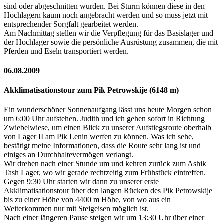
sind oder abgeschnitten wurden. Bei Sturm können diese in den
Hochlagern kaum noch angebracht werden und so muss jetzt mit
entsprechender Sorgfalt gearbeitet werden.
Am Nachmittag stellen wir die Verpflegung für das Basislager und
der Hochlager sowie die persönliche Ausrüstung zusammen, die mit
Pferden und Eseln transportiert werden.
06.08.2009
Akklimatisationstour zum Pik Petrowskije (6148 m)
Ein wunderschöner Sonnenaufgang lässt uns heute Morgen schon
um 6:00 Uhr aufstehen. Judith und ich gehen sofort in Richtung
Zwiebelwiese, um einen Blick zu unserer Aufstiegsroute oberhalb
von Lager II am Pik Lenin werfen zu können. Was ich sehe,
bestätigt meine Informationen, dass die Route sehr lang ist und
einiges an Durchhaltevermögen verlangt.
Wir drehen nach einer Stunde um und kehren zurück zum Ashik
Tash Lager, wo wir gerade rechtzeitig zum Frühstück eintreffen.
Gegen 9:30 Uhr starten wir dann zu unserer erste
Akklimatisationstour über den langen Rücken des Pik Petrowskije
bis zu einer Höhe von 4400 m Höhe, von wo aus ein
Weiterkommen nur mit Steigeisen möglich ist.
Nach einer längeren Pause steigen wir um 13:30 Uhr über einer