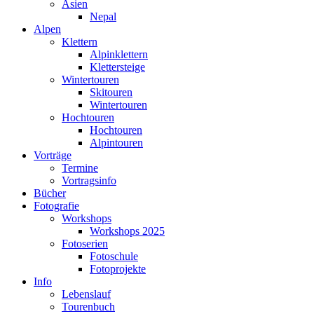
Asien
Nepal
Alpen
Klettern
Alpinklettern
Klettersteige
Wintertouren
Skitouren
Wintertouren
Hochtouren
Hochtouren
Alpintouren
Vorträge
Termine
Vortragsinfo
Bücher
Fotografie
Workshops
Workshops 2025
Fotoserien
Fotoschule
Fotoprojekte
Info
Lebenslauf
Tourenbuch