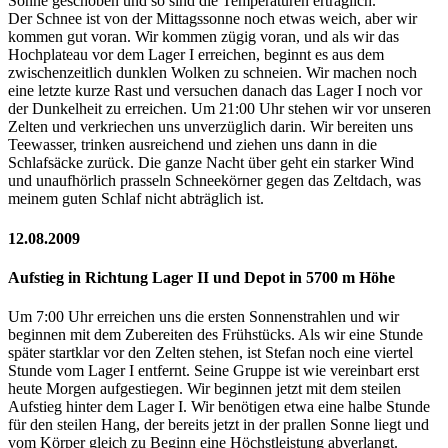
Sonne geschoben und so sind die Temperaturen erträglich.
Der Schnee ist von der Mittagssonne noch etwas weich, aber wir
kommen gut voran. Wir kommen zügig voran, und als wir das
Hochplateau vor dem Lager I erreichen, beginnt es aus dem
zwischenzeitlich dunklen Wolken zu schneien. Wir machen noch
eine letzte kurze Rast und versuchen danach das Lager I noch vor
der Dunkelheit zu erreichen. Um 21:00 Uhr stehen wir vor unseren
Zelten und verkriechen uns unverzüglich darin. Wir bereiten uns
Teewasser, trinken ausreichend und ziehen uns dann in die
Schlafsäcke zurück. Die ganze Nacht über geht ein starker Wind
und unaufhörlich prasseln Schneekörner gegen das Zeltdach, was
meinem guten Schlaf nicht abträglich ist.
12.08.2009
Aufstieg in Richtung Lager II und Depot in 5700 m Höhe
Um 7:00 Uhr erreichen uns die ersten Sonnenstrahlen und wir
beginnen mit dem Zubereiten des Frühstücks. Als wir eine Stunde
später startklar vor den Zelten stehen, ist Stefan noch eine viertel
Stunde vom Lager I entfernt. Seine Gruppe ist wie vereinbart erst
heute Morgen aufgestiegen. Wir beginnen jetzt mit dem steilen
Aufstieg hinter dem Lager I. Wir benötigen etwa eine halbe Stunde
für den steilen Hang, der bereits jetzt in der prallen Sonne liegt und
vom Körper gleich zu Beginn eine Höchstleistung abverlangt.