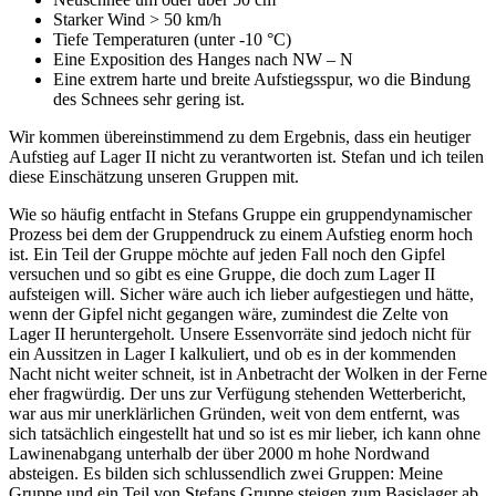
Starker Wind > 50 km/h
Tiefe Temperaturen (unter -10 °C)
Eine Exposition des Hanges nach NW – N
Eine extrem harte und breite Aufstiegsspur, wo die Bindung
des Schnees sehr gering ist.
Wir kommen übereinstimmend zu dem Ergebnis, dass ein heutiger
Aufstieg auf Lager II nicht zu verantworten ist. Stefan und ich teilen
diese Einschätzung unseren Gruppen mit.
Wie so häufig entfacht in Stefans Gruppe ein gruppendynamischer
Prozess bei dem der Gruppendruck zu einem Aufstieg enorm hoch
ist. Ein Teil der Gruppe möchte auf jeden Fall noch den Gipfel
versuchen und so gibt es eine Gruppe, die doch zum Lager II
aufsteigen will. Sicher wäre auch ich lieber aufgestiegen und hätte,
wenn der Gipfel nicht gegangen wäre, zumindest die Zelte von
Lager II heruntergeholt. Unsere Essenvorräte sind jedoch nicht für
ein Aussitzen in Lager I kalkuliert, und ob es in der kommenden
Nacht nicht weiter schneit, ist in Anbetracht der Wolken in der Ferne
eher fragwürdig. Der uns zur Verfügung stehenden Wetterbericht,
war aus mir unerklärlichen Gründen, weit von dem entfernt, was
sich tatsächlich eingestellt hat und so ist es mir lieber, ich kann ohne
Lawinenabgang unterhalb der über 2000 m hohe Nordwand
absteigen. Es bilden sich schlussendlich zwei Gruppen: Meine
Gruppe und ein Teil von Stefans Gruppe steigen zum Basislager ab,