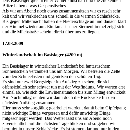
Das Basislager gleicht einer Winterlandschaft und die zuckenden
Blitze haben etwas Gespenstisches.
Als wir am Abend noch etwas zusammensitzen wir es rasch sehr
kalt und wir verkriechen uns schnell in die warmen Schlafsäcke.
Bis gegen Mitternacht halten die Niederschläge an und danach klart
der Himmel wieder auf. Ein fantastischer Sternenhimmel zeigt sich
und die Milchstraße scheint direkt über uns zu liegen.
17.08.2009
Winterlandschaft im Basislager (4200 m)
Ein Basislager in winterlicher Landschaft bei fantastischem
Sonnenschein verzaubert uns am Morgen. Wir befreien die Zelte
von den Schneelasten und genießen den schönen Tag.
Es sind nur zwei Bergsteiger im Aufstieg zu sehen, die sich
offensichtlich sehr schwer tun mit der Wegfindung. Wir warten erst
einmal ab, wie sich die Lawinensituation bis zum Mittag entwickelt.
Am Nachmittag richten wir dann doch die Rucksäcke für den
nächsten Aufstieg zusammen.
Hier muss sehr sorgfältig gearbeitet werden, damit beim Gipfelgang
nicht wichtige Dinge vergessen und dafür unwichtig Dinge
mitgeschleppt werden. Das Wetter lässt uns am Abend noch
zuversichtlich auf die nächsten Tage blicken und so gehen wir
beruhigt in unsere Schlafsäcke. Es ist sternenklar und nur in den