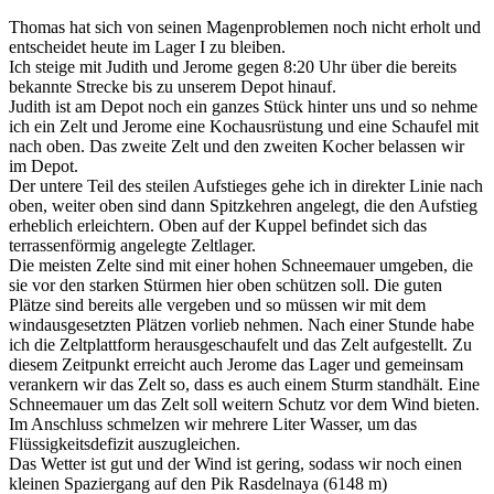
Thomas hat sich von seinen Magenproblemen noch nicht erholt und
entscheidet heute im Lager I zu bleiben.
Ich steige mit Judith und Jerome gegen 8:20 Uhr über die bereits
bekannte Strecke bis zu unserem Depot hinauf.
Judith ist am Depot noch ein ganzes Stück hinter uns und so nehme
ich ein Zelt und Jerome eine Kochausrüstung und eine Schaufel mit
nach oben. Das zweite Zelt und den zweiten Kocher belassen wir
im Depot.
Der untere Teil des steilen Aufstieges gehe ich in direkter Linie nach
oben, weiter oben sind dann Spitzkehren angelegt, die den Aufstieg
erheblich erleichtern. Oben auf der Kuppel befindet sich das
terrassenförmig angelegte Zeltlager.
Die meisten Zelte sind mit einer hohen Schneemauer umgeben, die
sie vor den starken Stürmen hier oben schützen soll. Die guten
Plätze sind bereits alle vergeben und so müssen wir mit dem
windausgesetzten Plätzen vorlieb nehmen. Nach einer Stunde habe
ich die Zeltplattform herausgeschaufelt und das Zelt aufgestellt. Zu
diesem Zeitpunkt erreicht auch Jerome das Lager und gemeinsam
verankern wir das Zelt so, dass es auch einem Sturm standhält. Eine
Schneemauer um das Zelt soll weitern Schutz vor dem Wind bieten.
Im Anschluss schmelzen wir mehrere Liter Wasser, um das
Flüssigkeitsdefizit auszugleichen.
Das Wetter ist gut und der Wind ist gering, sodass wir noch einen
kleinen Spaziergang auf den Pik Rasdelnaya (6148 m)