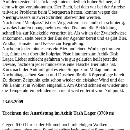
Auf dem ersten Teilstück liegt unterschiedlich hoher Schnee, auf
dem wir gut vorankommen. Der Bach, bei dem wir bei der Anreise
teilweise Probleme beim Überqueren hatten, konnte wegen des
Niedrigwassers in zwei Schritten überwinden werden.
Nach dem "Mehlpass" ist der Weg extrem nass und sehr schmierig,
was das Laufen unangenehm werden lässt und die Bekleidung
schnell bis zur Kniekehle verspritzt ist. Als wir an der Zwiebelwiese
ankommen, steht bereits der Bus der Agentur bereit und es gibt Bier,
Wodka, Tomaten und Kekse zur Begrüßung.
Nachdem jeder mindestens ein Bier und einen Wodka getrunken
hat, fahren wir über die holprige Piste hinunter zum Achik Tash
Lager. Lieber schlecht gefahren wie gut gelaufen heißt jetzt die
Devise, nachdem jeder mindestens eine Flasche Bier intus hat.
Kurz nach der Ankunft gibt es eine Suppe zum Mittag und am
Nachmittag stehen Sauna und Duschen für die Körperpflege bereit.
Zu diesem Zeitpunkt geht schon wieder ein eiskalter Wind und der
Pik Lenin ist in Wolken eingehüllt. Am Abend schneit es wieder und
die Temperaturen befinden sich nicht weit entfernt vom Nullpunkt.
23.08.2009
Trocknen der Ausrüstung im Achik Tash Lager (3700 m)
Gegen 6:00 Uhr ist der Himmel noch mit einigen Wolken
verhangen, aber zwei Stunden später lacht uns die Sonne entgegen