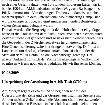
auf der unbefestigten Straße erreichen wir das Achik Tash Lager
nach einer Gesamtfahrzeit von 10 Stunden. In diesem Lager war ich
bereits 1994 zur Akklimatisation auf dem Weg zum Basislager des
Pik Kommunismus. Von dem regen Treiben von damals ist nichts
mehr zu spüren, in dem „International Mountaineering Camp" sind
wir die einzige Gruppe, wo einst mindestens hundert Bergsteiger in
vielen Zelten untergebracht waren.
Damals wurden die Bergsteiger mit dem Hubschrauber eingeflogen,
heute ist die Anreisen mit dem Auto üblich. Von den einstmals guten
Zeiten ist nicht viel geblieben und so ist es nicht verwunderlich, dass
die Gebäude in der Zwischenzeit etwas heruntergekommen sind.
Eine Generalsanierung wäre hier dringend notwendig. Dafür ist die
Landschaft um das Lager herum einfach fantastisch und der die
Sicht auf dem Pik Lenin und die Nachbarberge gewaltig. Bei
unserer Ankunft hüllt sich der Pik Lenin allerdings in Wolken und
so müssen wir uns noch etwas gedulden, bis wir ihn sehen können.
05.08.2009
Überprüfung der Ausrüstung in Achik Tash (3700 m)
Am Morgen regnet es etwas und so beginnen wir mit der
Überprüfung der Zelte und der Gruppenausrüstung im Speiseraum.
An den meisten Zelten müssen die Abspannschnüre ersetzt werden,
da sie bei früheren Einsätzen offensichtlich abhandengekommen