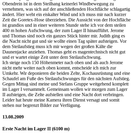
Obendrein ist in dem Steilhang keinerlei Windbewegung zu
vernehmen, was sich auf der anschließenden Hochfläche schlagartig
ändert. Hier weht ein eiskalter Wind und ich muss mir nach kurzer
Zeit die Goretex-Hose überziehen. Die Aussicht von der Hochfläche
ist grandios und in einer weiteren Stunde stehe ich vor dem steilen
400 m hohen Aufschwung, der zum Lager II hinaufführt. Jerome
und Thomas sind noch ein ganzes Stück hinter mir. Judith ging es
die Nacht nicht gut und sie wollte einen Tag später aufsteigen. Vor
dem Steilaufstieg muss ich mir wegen der großen Kälte die
Daunenjacke anziehen. Thomas geht es magentechnisch nicht gut
und er wartet einige Zeit unter dem Steilaufschwung.
Ich steige noch 150 Höhenmeter nach oben und als auch Jerome
nicht mehr weiter nach oben kommt, entscheide ich mich zur
Umkehr. Wir deponieren die beiden Zelte, Kochausrüstung und eine
Schaufel am Fuße des Steilaufschwunges für den nächsten Aufstieg.
Gegen Mittag sind meine und Stefans Gruppe weitgehend komplett
im Lager I versammelt. Gemeinsam wollen wir morgen zum Lager
II aufsteigen, die Zelte aufstellen und eine Nacht dort verbringen.
Leider hat heute meine Kamera ihren Dienst versagt und somit
stehen nur begrenzt Bilder zur Verfügung.
13.08.2009
Erste Nacht im Lager II (6100 m)