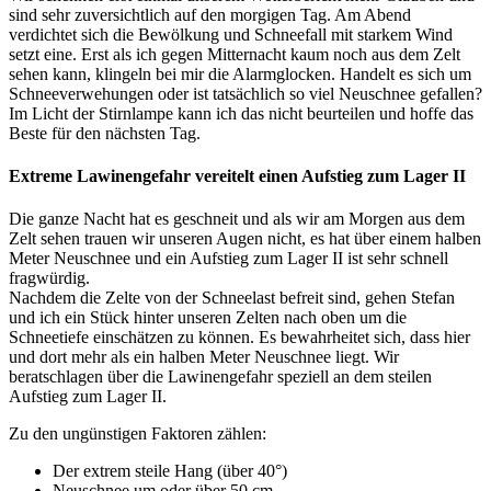
sind sehr zuversichtlich auf den morgigen Tag. Am Abend
verdichtet sich die Bewölkung und Schneefall mit starkem Wind
setzt eine. Erst als ich gegen Mitternacht kaum noch aus dem Zelt
sehen kann, klingeln bei mir die Alarmglocken. Handelt es sich um
Schneeverwehungen oder ist tatsächlich so viel Neuschnee gefallen?
Im Licht der Stirnlampe kann ich das nicht beurteilen und hoffe das
Beste für den nächsten Tag.
Extreme Lawinengefahr vereitelt einen Aufstieg zum Lager II
Die ganze Nacht hat es geschneit und als wir am Morgen aus dem
Zelt sehen trauen wir unseren Augen nicht, es hat über einem halben
Meter Neuschnee und ein Aufstieg zum Lager II ist sehr schnell
fragwürdig.
Nachdem die Zelte von der Schneelast befreit sind, gehen Stefan
und ich ein Stück hinter unseren Zelten nach oben um die
Schneetiefe einschätzen zu können. Es bewahrheitet sich, dass hier
und dort mehr als ein halben Meter Neuschnee liegt. Wir
beratschlagen über die Lawinengefahr speziell an dem steilen
Aufstieg zum Lager II.
Zu den ungünstigen Faktoren zählen:
Der extrem steile Hang (über 40°)
Neuschnee um oder über 50 cm