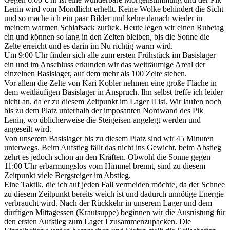
Lenin wird vom Mondlicht erhellt. Keine Wolke behindert die Sicht
und so mache ich ein paar Bilder und kehre danach wieder in
meinem warmen Schlafsack zurück. Heute legen wir einen Ruhetag
ein und können so lang in den Zelten bleiben, bis die Sonne die
Zelte erreicht und es darin im Nu richtig warm wird.
Um 9:00 Uhr finden sich alle zum ersten Frühstück im Basislager
ein und im Anschluss erkunden wir das weiträumige Areal der
einzelnen Basislager, auf dem mehr als 100 Zelte stehen.
Vor allem die Zelte von Kari Kobler nehmen eine große Fläche in
dem weitläufigen Basislager in Anspruch. Ihn selbst treffe ich leider
nicht an, da er zu diesem Zeitpunkt im Lager II ist. Wir laufen noch
bis zu dem Platz unterhalb der imposanten Nordwand des Pik
Lenin, wo üblicherweise die Steigeisen angelegt werden und
angeseilt wird.
Von unserem Basislager bis zu diesem Platz sind wir 45 Minuten
unterwegs. Beim Aufstieg fällt das nicht ins Gewicht, beim Abstieg
zehrt es jedoch schon an den Kräften. Obwohl die Sonne gegen
11:00 Uhr erbarmungslos vom Himmel brennt, sind zu diesem
Zeitpunkt viele Bergsteiger im Abstieg.
Eine Taktik, die ich auf jeden Fall vermeiden möchte, da der Schnee
zu diesem Zeitpunkt bereits weich ist und dadurch unnötige Energie
verbraucht wird. Nach der Rückkehr in unserem Lager und dem
dürftigen Mittagessen (Krautsuppe) beginnen wir die Ausrüstung für
den ersten Aufstieg zum Lager I zusammenzupacken. Die