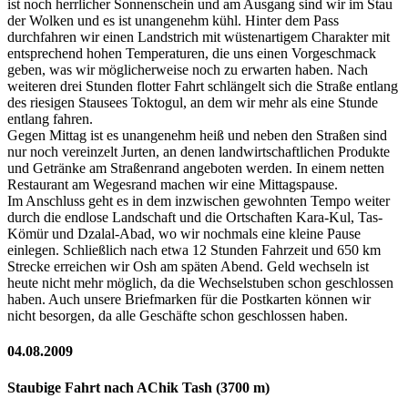
ist noch herrlicher Sonnenschein und am Ausgang sind wir im Stau
der Wolken und es ist unangenehm kühl. Hinter dem Pass
durchfahren wir einen Landstrich mit wüstenartigem Charakter mit
entsprechend hohen Temperaturen, die uns einen Vorgeschmack
geben, was wir möglicherweise noch zu erwarten haben. Nach
weiteren drei Stunden flotter Fahrt schlängelt sich die Straße entlang
des riesigen Stausees Toktogul, an dem wir mehr als eine Stunde
entlang fahren.
Gegen Mittag ist es unangenehm heiß und neben den Straßen sind
nur noch vereinzelt Jurten, an denen landwirtschaftlichen Produkte
und Getränke am Straßenrand angeboten werden. In einem netten
Restaurant am Wegesrand machen wir eine Mittagspause.
Im Anschluss geht es in dem inzwischen gewohnten Tempo weiter
durch die endlose Landschaft und die Ortschaften Kara-Kul, Tas-
Kömür und Dzalal-Abad, wo wir nochmals eine kleine Pause
einlegen. Schließlich nach etwa 12 Stunden Fahrzeit und 650 km
Strecke erreichen wir Osh am späten Abend. Geld wechseln ist
heute nicht mehr möglich, da die Wechselstuben schon geschlossen
haben. Auch unsere Briefmarken für die Postkarten können wir
nicht besorgen, da alle Geschäfte schon geschlossen haben.
04.08.2009
Staubige Fahrt nach AChik Tash (3700 m)