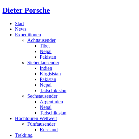
Dieter Porsche
Start
News
Expeditionen
Achttausender
Tibet
Nepal
Pakistan
Siebentausender
Indien
Kirgisistan
Pakistan
Nepal
Tadschikistan
Sechstausender
Argentinien
Nepal
Tadschikistan
Hochtouren Weltweit
Fünftausender
Russland
Trekking