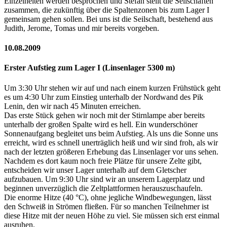
Einzelheiten werden besprochen und Stefan stellt die Seilschaften
zusammen, die zukünftig über die Spaltenzonen bis zum Lager I
gemeinsam gehen sollen. Bei uns ist die Seilschaft, bestehend aus
Judith, Jerome, Tomas und mir bereits vorgeben.
10.08.2009
Erster Aufstieg zum Lager I (Linsenlager 5300 m)
Um 3:30 Uhr stehen wir auf und nach einem kurzen Frühstück geht
es um 4:30 Uhr zum Einstieg unterhalb der Nordwand des Pik
Lenin, den wir nach 45 Minuten erreichen.
Das erste Stück gehen wir noch mit der Stirnlampe aber bereits
unterhalb der großen Spalte wird es hell. Ein wunderschöner
Sonnenaufgang begleitet uns beim Aufstieg. Als uns die Sonne uns
erreicht, wird es schnell unerträglich heiß und wir sind froh, als wir
nach der letzten größeren Erhebung das Linsenlager vor uns sehen.
Nachdem es dort kaum noch freie Plätze für unsere Zelte gibt,
entscheiden wir unser Lager unterhalb auf dem Gletscher
aufzubauen. Um 9:30 Uhr sind wir an unserem Lagerplatz und
beginnen unverzüglich die Zeltplattformen herauszuschaufeln.
Die enorme Hitze (40 °C), ohne jegliche Windbewegungen, lässt
den Schweiß in Strömen fließen. Für so manchen Teilnehmer ist
diese Hitze mit der neuen Höhe zu viel. Sie müssen sich erst einmal
ausruhen.