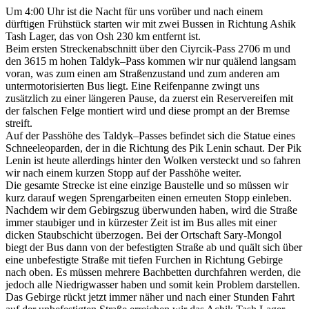
Um 4:00 Uhr ist die Nacht für uns vorüber und nach einem
dürftigen Frühstück starten wir mit zwei Bussen in Richtung Ashik
Tash Lager, das von Osh 230 km entfernt ist.
Beim ersten Streckenabschnitt über den Ciyrcik-Pass 2706 m und
den 3615 m hohen Taldyk–Pass kommen wir nur quälend langsam
voran, was zum einen am Straßenzustand und zum anderen am
untermotorisierten Bus liegt. Eine Reifenpanne zwingt uns
zusätzlich zu einer längeren Pause, da zuerst ein Reservereifen mit
der falschen Felge montiert wird und diese prompt an der Bremse
streift.
Auf der Passhöhe des Taldyk–Passes befindet sich die Statue eines
Schneeleoparden, der in die Richtung des Pik Lenin schaut. Der Pik
Lenin ist heute allerdings hinter den Wolken versteckt und so fahren
wir nach einem kurzen Stopp auf der Passhöhe weiter.
Die gesamte Strecke ist eine einzige Baustelle und so müssen wir
kurz darauf wegen Sprengarbeiten einen erneuten Stopp einleben.
Nachdem wir dem Gebirgszug überwunden haben, wird die Straße
immer staubiger und in kürzester Zeit ist im Bus alles mit einer
dicken Staubschicht überzogen. Bei der Ortschaft Sary-Mongol
biegt der Bus dann von der befestigten Straße ab und quält sich über
eine unbefestigte Straße mit tiefen Furchen in Richtung Gebirge
nach oben. Es müssen mehrere Bachbetten durchfahren werden, die
jedoch alle Niedrigwasser haben und somit kein Problem darstellen.
Das Gebirge rückt jetzt immer näher und nach einer Stunden Fahrt