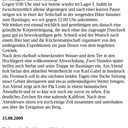
Gegen 9:00 Uhr sind wir bereits wieder im Lager I. Judith ist
zwischenzeitlich alleine abgestiegen und nach einer kurzen Pause
steigen wir in einer 4er Seilschaft in der sengenden Hitze hinunter
zum Basislager, wo wir gegen 12:00 Uhr ankommen.
Wir trinken erst einmal reichlich und genehmigen uns danach eine
gründliche Körperreinigung, die auch ohne das zugesagte Duschzelt
ganz gut zu bewerkstelligen geht. Schnell wird der Wunsch nach
einem Bier laut und die Küchenmannschaft organisiert von den
umliegenden Expeditionen ein paar Dosen von dem begehrten
Getränk.
Nach dem ekelhaft schmeckenden Wasser und dem Tee in den
Hochlagern eine willkommene Abwechslung. Zwei Stunden später
treffen auch Stefan und seine Truppe im Basislager ein. Am Abend
holt Stefan den aktuellen Wetterbericht von Karl Gabel in Innsbruck
ein. Demnach soll in den nächsten beiden Tagen eine flache Störung
unser Gebiet überqueren und etwas unbeständigeres Wetter bringen.
Am Abend zeigt sich der Pik Lenin in einem fantastischen
Abendlicht und ist so klar wie noch nie zuvor zu sehen. Ein
deutliches Zeichen für eine nahende Kaltfront. Nach dem
Abendessen sitzen wir noch einige Zeit zusammen und unterhalten
uns über die Ereignisse am Berg.
15.08.2009