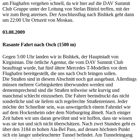
am Flughafen vergehen schnell, da wir hier auf die DAV Summit
Club Gruppe unter der Leitung von Stefan Bitriol treffen, mit der
wir zum Berg anreisen. Der Anschlussflug nach Bishkek geht dann
um 22:00 Uhr Ortszeit von Moskau.
03.08.2009
Rasante Fahrt nach Osch (1500 m)
Gegen 5:00 Uhr landen wir in Bishkek, der Hauptstadt von
Kirgisistan. Die örtliche Agentur, die vom DAV Summit Club
beauftragt wurde, hat fünf ältere Mercedes T-Modellen vor dem
Flughafen bereitgestellt, die uns nach Osch bringen sollen.
Die Straßen sind in diesem Abschnitt noch gut ausgebaut. Allerdings
müssen mehrere Gebirgsketten überwunden werden und
dementsprechend sind die Straßen teilweise sehr kurvig und
manchmal schlecht einzusehen. Die Fahrer beeindruckt das nicht
sonderliche und sie liefern sich regelrechte Straßenrennen. Jeder
möchte der Schnellste sein, was unweigerlich einem Fahrstiel wie
auf dem Hockenheim oder dem Nürburgring ähnelt. Nach einiger
Zeit haben wir uns daran gewöhnt und wir hoffen, dass sie wissen
was sie tun und sich nicht überschätzen. Nach zwei Stunden geht es
über den 3184 m hohen Ala-Bel Pass, auf dessen höchsten Punkt
sich ein langer unbeleuchteter Tunnel befindet. Am Tunneleingang