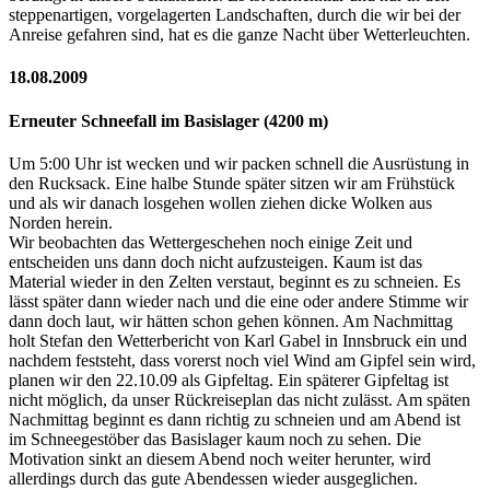
steppenartigen, vorgelagerten Landschaften, durch die wir bei der
Anreise gefahren sind, hat es die ganze Nacht über Wetterleuchten.
18.08.2009
Erneuter Schneefall im Basislager (4200 m)
Um 5:00 Uhr ist wecken und wir packen schnell die Ausrüstung in
den Rucksack. Eine halbe Stunde später sitzen wir am Frühstück
und als wir danach losgehen wollen ziehen dicke Wolken aus
Norden herein.
Wir beobachten das Wettergeschehen noch einige Zeit und
entscheiden uns dann doch nicht aufzusteigen. Kaum ist das
Material wieder in den Zelten verstaut, beginnt es zu schneien. Es
lässt später dann wieder nach und die eine oder andere Stimme wir
dann doch laut, wir hätten schon gehen können. Am Nachmittag
holt Stefan den Wetterbericht von Karl Gabel in Innsbruck ein und
nachdem feststeht, dass vorerst noch viel Wind am Gipfel sein wird,
planen wir den 22.10.09 als Gipfeltag. Ein späterer Gipfeltag ist
nicht möglich, da unser Rückreiseplan das nicht zulässt. Am späten
Nachmittag beginnt es dann richtig zu schneien und am Abend ist
im Schneegestöber das Basislager kaum noch zu sehen. Die
Motivation sinkt an diesem Abend noch weiter herunter, wird
allerdings durch das gute Abendessen wieder ausgeglichen.