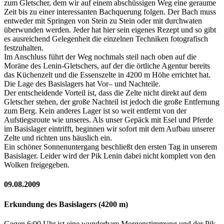
zum Gletscher, dem wir auf einem abschüssigen Weg eine geraume
Zeit bis zu einer interessanten Bachquerung folgen. Der Bach muss
entweder mit Springen von Stein zu Stein oder mit durchwaten
überwunden werden. Jeder hat hier sein eigenes Rezept und so gibt
es ausreichend Gelegenheit die einzelnen Techniken fotografisch
festzuhalten.
Im Anschluss führt der Weg nochmals steil nach oben auf die
Moräne des Lenin-Gletschers, auf der die örtliche Agentur bereits
das Küchenzelt und die Essenszelte in 4200 m Höhe errichtet hat.
Die Lage des Basislagers hat Vor– und Nachteile.
Der entscheidende Vorteil ist, dass die Zelte nicht direkt auf dem
Gletscher stehen, der große Nachteil ist jedoch die große Entfernung
zum Berg. Kein anderes Lager ist so weit entfernt von der
Aufstiegsroute wie unseres. Als unser Gepäck mit Esel und Pferde
im Basislager eintrifft, beginnen wir sofort mit dem Aufbau unserer
Zelte und richten uns häuslich ein.
Ein schöner Sonnenuntergang beschließt den ersten Tag in unserem
Basislager. Leider wird der Pik Lenin dabei nicht komplett von den
Wolken freigegeben.
09.08.2009
Erkundung des Basislagers (4200 m)
Gegen 6:00 Uhr ist eine wunderbare Morgenstimmung und der Pik