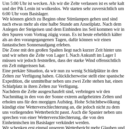
Um 5:00 Uhr ist wecken. Als wir die Zelte verlassen ist es sehr kalt
und der Pik Lenin ist wolkenlos. Wir starten sehr zuversichtlich um
6:00 Uhr vom Basislager.
Wir können gleich zu Beginn ohne Stirnlampen gehen und sind
nach etwas mehr als eine halbe Stunde am Anseilplatz. Nach dem
Anlegen der Steigeisen und dem Einbinden ins Seil kommen wir in
den Spuren vom Vortrag zügig voran. Es ist heute erheblich kälter
als an den vorangegangenen Tagen, dafür können wir einen
fantastischen Sonnenaufgang erleben.
Die Zone mit den großen Spalten liegt nach kurzer Zeit hinter uns
und wir sehen die Zelte von Lager I. Nach Ankunft im Lager I
müssen wir jedoch feststellen, dass der starke Wind offensichtlich
ein Zelt mitgerissen hat.
Eine prekäre Situation, da wir nun zu wenig Schlafplätze in den
Zelten zur Verfügung haben. Glücklicherweise stellt eine spanische
Expedition, die unmittelbar neben uns zwei Zelte stehen hat, einen
Schlafplatz in ihren Zelten zur Verfügung.
Nachdem die Zelte ausgeschaufelt sind, verbringen wir den
Nachmittag in den von der Sonne extrem aufgeheizten Zelten und
erholen uns für den morgigen Aufstieg. Hohe Schichtbewölkung
kündigt eine Wetterverschlechterung an, die jedoch nicht zu dem
uns vorliegenden Wetterbericht passt. Auch die Spanier neben uns
sprechen von einer Wetterverschlechterung, die von den
Einheimischen im Basislager verkündet werden.
Wir schenken erst einmal unserem Wetterbericht mehr Glauben und