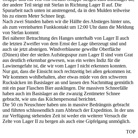
der andere Teil steigt mit Stefan in Richtung Lager II auf. Die
Spurarbeit nach unten ist anstrengend, da in den Mulden teilweise
bis zu einem Meter Schnee liegt.
Nach zwei Stunden haben wir die Hälfte des Abstieges hinter uns,
als zum vereinbarten Funkkontakt um 12:00 Uhr dann die Meldung
von Stefan kommt:
Bei näherer Betrachtung des Hanges unterhalb von Lager II auch
die letzten Zweifler von dem Ernst der Lage überzeugt sind und
auch sie jetzt absteigen. Windverblasene gewellte Oberfläche
(Dünen) über der steilen Aufstiegsspur zum Lager II sind vom Grat
aus deutlich erkennbar gewesen, was ein weites Indiz für die
Lawinengefahr ist, die wir vom Lager I nicht erkennen konnten.
Nur gut, dass die Einsicht noch rechtzeitig bei allen gekommen ist.
Wir kommen wohlbehalten, aber etwas müde von den schweren
Rucksäcken im Basislager an und lassen den Nachmittag gemütlich
mit ein paar Flaschen Bier ausklingen. Die massiven Schneefälle
haben auch im Basislager an die zwanzig Zentimeter Schnee
gebracht, wie uns das Küchenpersonal berichtet.
Die 50 cm Neuschnee haben uns in massive Bedrängnis gebracht
und führten schlussendlich zum Abbruch der Expedition. In der uns
zur Verfügung stehenden Zeit ist weder ein weiterer Versuch die
Zelte von Lager II zu bergen als auch eine Gipfelgang unmöglich.
TOP